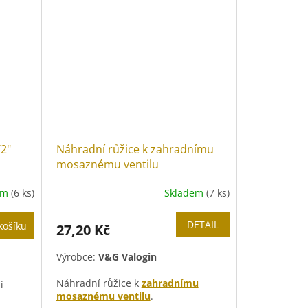
/2"
Náhradní růžice k zahradnímu
mosaznému ventilu
em
(6 ks)
Skladem
(7 ks)
DETAIL
košíku
27,20 Kč
Výrobce:
V&G Valogin
Náhradní růžice k
zahradnímu
í
mosaznému ventilu
.