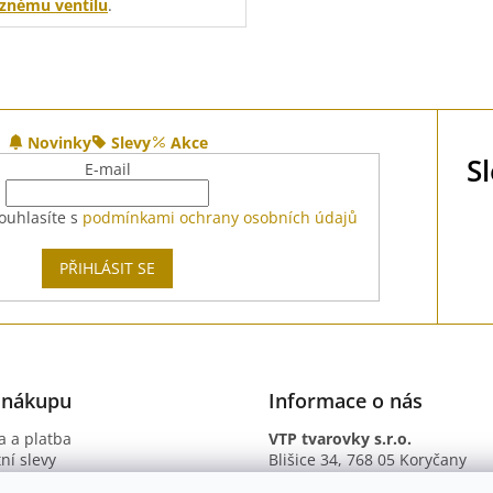
znému ventilu
.
O
v
l
á
d
Novinky
Slevy
Akce
a
S
E-mail
c
í
ouhlasíte s
podmínkami ochrany osobních údajů
p
r
v
PŘIHLÁSIT SE
k
y
v
ý
p
i
 nákupu
Informace o nás
s
u
 a platba
VTP tvarovky s.r.o.
ní slevy
Blišice 34, 768 05 Koryčany
otazy
IČ: 09895345