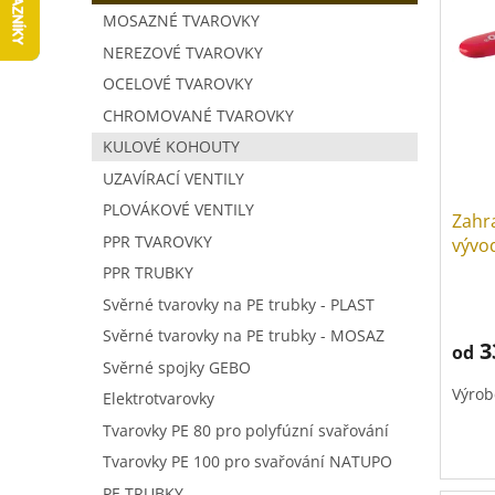
V
a
í
MOSAZNÉ TVAROVKY
ý
n
p
p
NEREZOVÉ TVAROVKY
n
r
i
í
o
OCELOVÉ TVAROVKY
s
p
d
CHROMOVANÉ TVAROVKY
p
a
u
KULOVÉ KOHOUTY
r
n
k
o
e
t
UZAVÍRACÍ VENTILY
d
l
ů
PLOVÁKOVÉ VENTILY
Zahr
u
PPR TVAROVKY
vývo
k
t
PPR TRUBKY
ů
Svěrné tvarovky na PE trubky - PLAST
Svěrné tvarovky na PE trubky - MOSAZ
3
od
Svěrné spojky GEBO
Výrob
Elektrotvarovky
Tvarovky PE 80 pro polyfúzní svařování
Tvarovky PE 100 pro svařování NATUPO
PE TRUBKY