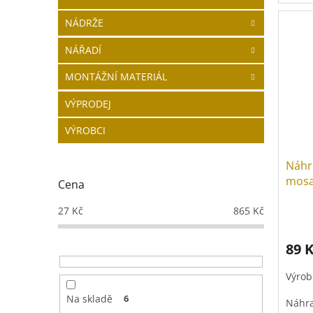
Hadič
NÁDRŽE
NÁŘADÍ
MONTÁŽNÍ MATERIÁL
VÝPRODEJ
VÝROBCI
Náhr
mosa
Cena
27
Kč
865
Kč
89 
Výrob
Na skladě
6
Náhra