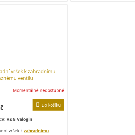
ník:
mosaz
Hadičník:
mosaz
adní vršek k zahradnímu
znému ventilu
Momentálně nedostupné
Do košíku
Kč
ce:
V&G Valogin
dní vršek k
zahradnímu