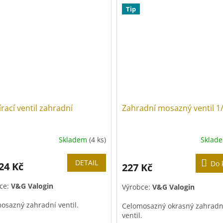
Tip
rací ventil zahradní
Zahradní mosazný ventil 1
Skladem
(4 ks)
Sklad
DETAIL
Do 
24 Kč
227 Kč
ce:
V&G Valogin
Výrobce:
V&G Valogin
osazný zahradní ventil.
Celomosazný okrasný zahradn
ventil.