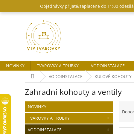
Přejít
Objednávky přijaté/zaplacené do 11:00 odesílám
na
obsah
NOVINKY
TVAROVKY A TRUBKY
VODOINSTALACE
Domů
VODOINSTALACE
KULOVÉ KOHOUTY
Zahradní kohouty a ventily
P
Ř
Přeskočit
NOVINKY
o
kategorie
a
Dopo
s
z
TVAROVKY A TRUBKY
t
e
r
n
VODOINSTALACE