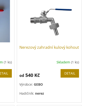
Nerezový zahradní kulový kohout
em
(1 ks)
Skladem
(1 ks)
ETAIL
DETAIL
540 Kč
od
Výrobce:
GEBO
Hadičník:
nerez