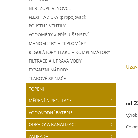
NEREZOVÉ VLNOVCE
FLEXI HADIČKY (propojovací)
POJISTNÉ VENTILY
VODOMĚRY a PŘÍSLUŠENSTVÍ
MANOMETRY A TEPLOMĚRY
REGULÁTORY TLAKU + KOMPENZÁTORY
FILTRACE A ÚPRAVA VODY
Uzaví
EXPANZNÍ NÁDOBY
TLAKOVÉ SPÍNAČE
TOPENÍ
MĚŘENÍ A REGULACE
2
od
VODOVODNÍ BATERIE
Výrob
ODPADY A KANALIZACE
Celom
ZAHRADA