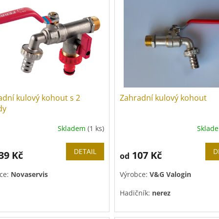
adní kulový kohout s 2
Zahradní kulový kohout
dy
Skladem
(1 ks)
Sklad
Průměrné
hodnocení
produktu
DETAIL
D
39 Kč
107 Kč
od
je
1,0
ce:
Novaservis
Výrobce:
V&G Valogin
z
5
Hadičník:
nerez
hvězdiček.