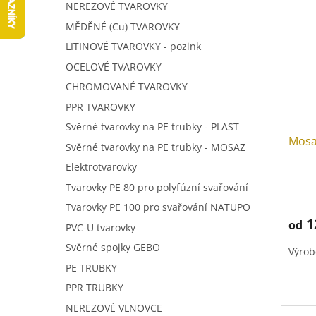
V
a
í
NEREZOVÉ TVAROVKY
ý
n
p
MĚDĚNÉ (Cu) TVAROVKY
p
n
r
LITINOVÉ TVAROVKY - pozink
i
í
o
s
p
OCELOVÉ TVAROVKY
d
p
a
u
CHROMOVANÉ TVAROVKY
r
n
k
PPR TVAROVKY
o
e
t
d
Svěrné tvarovky na PE trubky - PLAST
l
ů
Mosa
u
Svěrné tvarovky na PE trubky - MOSAZ
k
Elektrotvarovky
t
Tvarovky PE 80 pro polyfúzní svařování
ů
Tvarovky PE 100 pro svařování NATUPO
1
od
PVC-U tvarovky
Svěrné spojky GEBO
Výrob
PE TRUBKY
PPR TRUBKY
NEREZOVÉ VLNOVCE