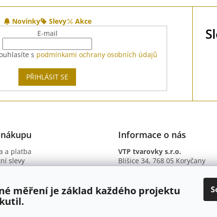
Novinky
Slevy
Akce
S
E-mail
ouhlasíte s
podmínkami ochrany osobních údajů
PŘIHLÁSIT SE
 nákupu
Informace o nás
 a platba
VTP tvarovky s.r.o.
ní slevy
Blišice 34, 768 05 Koryčany
otazy
IČ: 09895345
ní podmínky
DIČ: CZ09895345
ky ochrany osobních údajů
B. ú.: 2301934375/2010 (Fio ba
S
né měření je základ každého projektu
kutil.