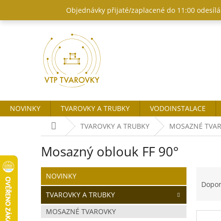
Přejít
Objednávky přijaté/zaplacené do 11:00 odesílám
na
obsah
NOVINKY
TVAROVKY A TRUBKY
VODOINSTALACE
Domů
TVAROVKY A TRUBKY
MOSAZNÉ TVA
Mosazný oblouk FF 90°
P
Ř
Přeskočit
NOVINKY
o
kategorie
a
Dopo
s
z
TVAROVKY A TRUBKY
t
e
MOSAZNÉ TVAROVKY
r
n