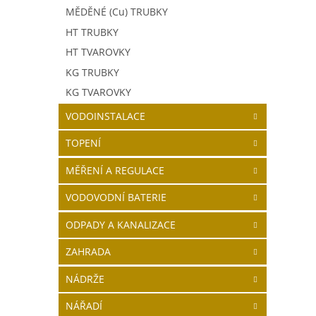
MĚDĚNÉ (Cu) TRUBKY
HT TRUBKY
HT TVAROVKY
KG TRUBKY
KG TVAROVKY
VODOINSTALACE
TOPENÍ
MĚŘENÍ A REGULACE
VODOVODNÍ BATERIE
ODPADY A KANALIZACE
ZAHRADA
NÁDRŽE
NÁŘADÍ