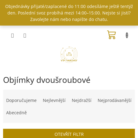
Přejít
Objednávky přijaté/zaplacené do 11:00 odesíláme ještě tentýž
na
den. Poslední svoz probíhá mezi 14:00–15:00. Nejste si jistí?
obsah
Zavolejte nám nebo napište do chatu.
NÁKUP
KOŠÍK
Objímky dvoušroubové
Ř
a
Doporučujeme
Nejlevnější
Nejdražší
Nejprodávanější
z
e
Abecedně
n
í
p
OTEVŘÍT FILTR