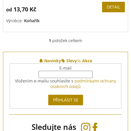
DETAIL
13,70 Kč
od
Výrobce:
Koňařík
1
položek celkem
O
v
l
Z
á
á
Novinky
Slevy
Akce
d
p
E-mail
a
a
c
t
Vložením e-mailu souhlasíte s
podmínkami ochrany
í
í
osobních údajů
p
r
v
PŘIHLÁSIT SE
k
y
v
ý
Sledujte nás
p