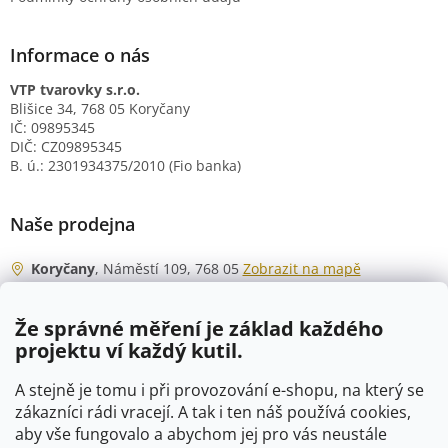
Informace o nás
VTP tvarovky s.r.o.
Blišice 34, 768 05 Koryčany
IČ: 09895345
DIČ: CZ09895345
B. ú.: 2301934375/2010 (Fio banka)
Naše prodejna
Koryčany
, Náměstí 109, 768 05
Zobrazit na mapě
Otevírací doba
Že správné měření je základ každého
Po - Čt
06:00 - 07:00
projektu ví každý kutil.
07:30 - 15:30
Pá
06:00 - 07:00
A stejně je tomu i při provozování e-shopu, na který se
07:30 - 15:00
zákazníci rádi vracejí. A tak i ten náš používá cookies,
aby vše fungovalo a abychom jej pro vás neustále
So
07:00 - 10:00