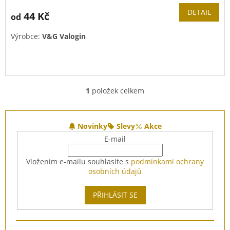
DETAIL
44 Kč
od
Výrobce:
V&G Valogin
1
položek celkem
O
v
l
Z
á
á
Novinky
Slevy
Akce
d
p
E-mail
a
a
c
t
Vložením e-mailu souhlasíte s
podmínkami ochrany
í
í
osobních údajů
p
r
v
PŘIHLÁSIT SE
k
y
v