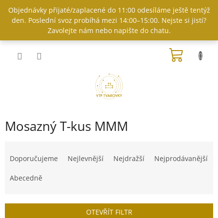
Přejít
Objednávky přijaté/zaplacené do 11:00 odesíláme ještě tentýž
na
den. Poslední svoz probíhá mezi 14:00–15:00. Nejste si jistí?
obsah
Zavolejte nám nebo napište do chatu.
NÁKUP
KOŠÍK
Mosazný T-kus MMM
Ř
a
Doporučujeme
Nejlevnější
Nejdražší
Nejprodávanější
z
e
Abecedně
n
í
p
OTEVŘÍT FILTR