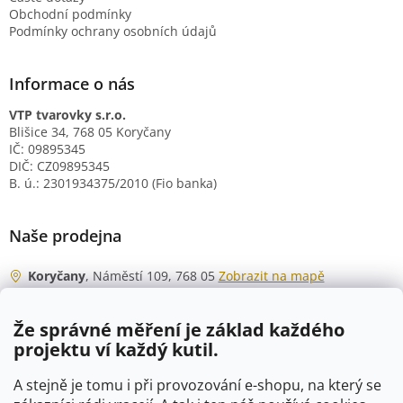
Obchodní podmínky
Podmínky ochrany osobních údajů
Informace o nás
VTP tvarovky s.r.o.
Blišice 34, 768 05 Koryčany
IČ: 09895345
DIČ: CZ09895345
B. ú.: 2301934375/2010 (Fio banka)
Naše prodejna
Koryčany
, Náměstí 109, 768 05
Zobrazit na mapě
Otevírací doba
Že správné měření je základ každého
Po - Čt
06:00 - 07:00
projektu ví každý kutil.
07:30 - 15:30
Pá
06:00 - 07:00
A stejně je tomu i při provozování e-shopu, na který se
07:30 - 15:00