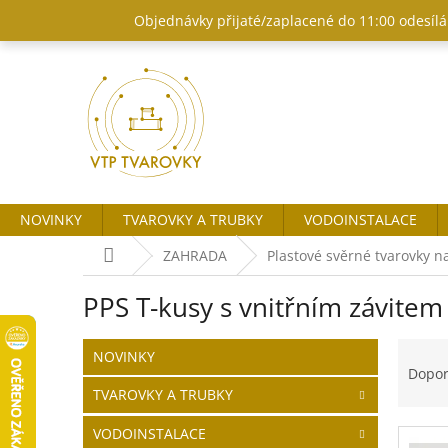
Přejít
Objednávky přijaté/zaplacené do 11:00 odesílám
na
obsah
NOVINKY
TVAROVKY A TRUBKY
VODOINSTALACE
Domů
ZAHRADA
Plastové svěrné tvarovky n
PPS T-kusy s vnitřním závitem
P
Ř
Přeskočit
NOVINKY
o
kategorie
a
Dopo
s
z
TVAROVKY A TRUBKY
t
e
r
n
VODOINSTALACE