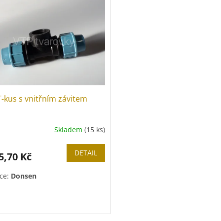
-kus s vnitřním závitem
Skladem
(15 ks)
ěrné
cení
ktu
DETAIL
5,70 Kč
ce:
Donsen
iček.