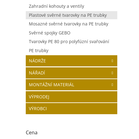
Zahradní kohouty a ventily
Plastové svěrné tvarovky na PE trubky
Mosazné svěrné tvarovky na PE trubky
Svěrné spojky GEBO
Tvarovky PE 80 pro polyfúzní svařování
PE trubky
NÁDRŽE
NÁŘADÍ
MONTÁŽNÍ MATERIÁL
VÝPRODEJ
VÝROBCI
Cena