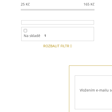
25
Kč
165
Kč
Na skladě
1
ROZBALIT FILTR
Z
á
p
a
t
Vložením e-mailu s
í