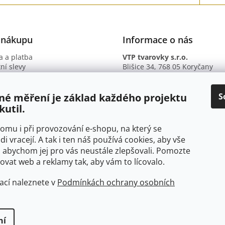
 nákupu
Informace o nás
 a platba
VTP tvarovky s.r.o.
ní slevy
Blišice 34, 768 05 Koryčany
otazy
IČ: 09895345
ní podmínky
DIČ: CZ09895345
ky ochrany osobních údajů
B. ú.: 2301934375/2010 (Fio ba
S
né měření je základ každého projektu
kutil.
 tomu i při provozování e-shopu, na který se
di vracejí. A tak i ten náš používá cookies, aby vše
 abychom jej pro vás neustále zlepšovali. Pomozte
at web a reklamy tak, aby vám to lícovalo.
ací naleznete v
Podmínkách ochrany osobních
ní
yhrazena.
Upravit nastavení cookies