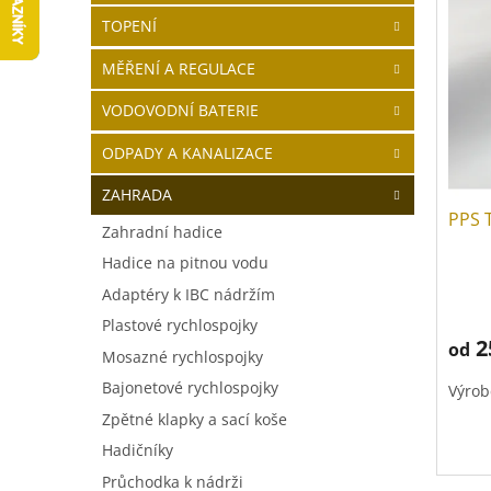
V
a
í
TOPENÍ
ý
n
p
p
n
r
MĚŘENÍ A REGULACE
i
í
o
s
p
d
VODOVODNÍ BATERIE
p
a
u
r
n
k
ODPADY A KANALIZACE
o
e
t
ZAHRADA
d
l
ů
PPS T
u
Zahradní hadice
k
Hadice na pitnou vodu
t
Prům
ů
Adaptéry k IBC nádržím
hodno
Plastové rychlospojky
produ
2
od
je
Mosazné rychlospojky
5,0
Bajonetové rychlospojky
Výrob
z
5
Zpětné klapky a sací koše
hvězd
Hadičníky
Průchodka k nádrži