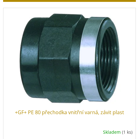
r
o
V
d
ý
u
p
k
i
t
s
ů
p
r
o
d
u
k
t
ů
+GF+ PE 80 přechodka vnitřní varná, závit plast
Skladem
(1 ks)