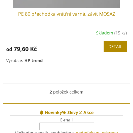
PE 80 přechodka vnitřní varná, závit MOSAZ
Skladem
(15 ks)
DETAIL
79,60 Kč
od
Výrobce:
HP trend
2
položek celkem
O
v
l
Z
á
á
Novinky
Slevy
Akce
d
p
E-mail
a
a
c
t
Vložením e-mailu souhlasíte s
podmínkami ochrany