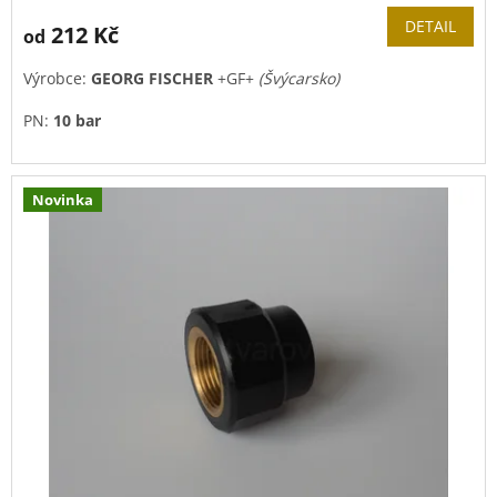
DETAIL
212 Kč
od
Výrobce:
GEORG FISCHER
+GF+
(Švýcarsko)
PN:
10 bar
Novinka