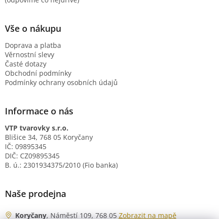
Vše o nákupu
Doprava a platba
Věrnostní slevy
Časté dotazy
Obchodní podmínky
Podmínky ochrany osobních údajů
Informace o nás
VTP tvarovky s.r.o.
Blišice 34, 768 05 Koryčany
IČ: 09895345
DIČ: CZ09895345
B. ú.: 2301934375/2010 (Fio banka)
Naše prodejna
Koryčany
, Náměstí 109, 768 05
Zobrazit na mapě