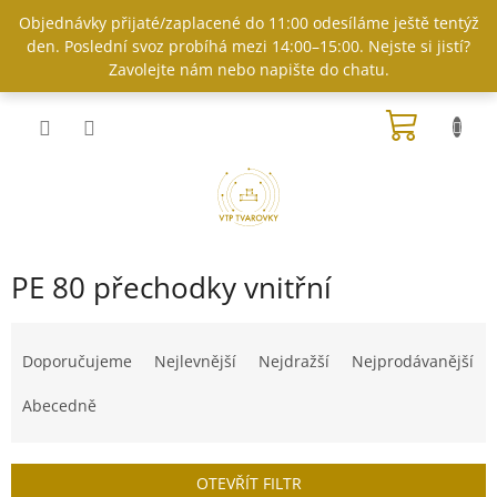
Přejít
Objednávky přijaté/zaplacené do 11:00 odesíláme ještě tentýž
na
den. Poslední svoz probíhá mezi 14:00–15:00. Nejste si jistí?
obsah
Zavolejte nám nebo napište do chatu.
NÁKUP
KOŠÍK
PE 80 přechodky vnitřní
Ř
a
Doporučujeme
Nejlevnější
Nejdražší
Nejprodávanější
z
e
Abecedně
n
í
p
OTEVŘÍT FILTR