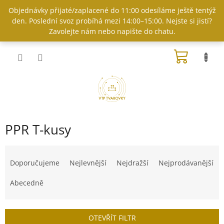
Přejít
Objednávky přijaté/zaplacené do 11:00 odesíláme ještě tentýž
na
den. Poslední svoz probíhá mezi 14:00–15:00. Nejste si jistí?
obsah
Zavolejte nám nebo napište do chatu.
NÁKUP
KOŠÍK
PPR T-kusy
Ř
a
Doporučujeme
Nejlevnější
Nejdražší
Nejprodávanější
z
e
Abecedně
n
í
p
OTEVŘÍT FILTR