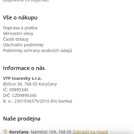
Vše o nákupu
Doprava a platba
Věrnostní slevy
Časté dotazy
Obchodní podmínky
Podmínky ochrany osobních údajů
Informace o nás
VTP tvarovky s.r.o.
Blišice 34, 768 05 Koryčany
IČ: 09895345
DIČ: CZ09895345
B. ú.: 2301934375/2010 (Fio banka)
Naše prodejna
Koryčany
, Náměstí 109, 768 05
Zobrazit na mapě