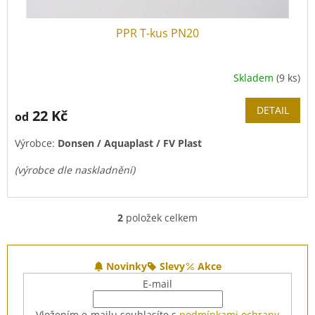
PPR T-kus PN20
Skladem
(9 ks)
DETAIL
22 Kč
od
Výrobce:
Donsen / Aquaplast / FV Plast
(výrobce dle naskladnění)
Výprodej
, nový typ od
HP trendu
naleznete
ZDE
.
2
položek celkem
O
v
l
Z
á
á
Novinky
Slevy
Akce
d
p
E-mail
a
a
c
t
Vložením e-mailu souhlasíte s
podmínkami ochrany