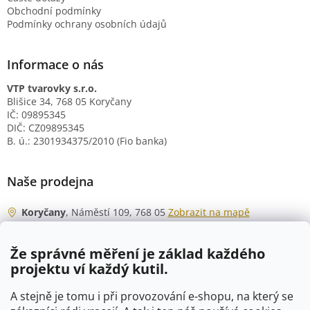
Obchodní podmínky
Podmínky ochrany osobních údajů
Informace o nás
VTP tvarovky s.r.o.
Blišice 34, 768 05 Koryčany
IČ: 09895345
DIČ: CZ09895345
B. ú.: 2301934375/2010 (Fio banka)
Naše prodejna
Koryčany
, Náměstí 109, 768 05
Zobrazit na mapě
Otevírací doba
Že správné měření je základ každého
Po - Čt
06:00 - 07:00
projektu ví každý kutil.
07:30 - 15:30
Pá
06:00 - 07:00
A stejně je tomu i při provozování e-shopu, na který se
07:30 - 15:00