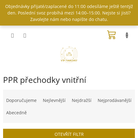
Přejít
Objednávky přijaté/zaplacené do 11:00 odesíláme ještě tentýž
na
den. Poslední svoz probíhá mezi 14:00–15:00. Nejste si jistí?
obsah
Zavolejte nám nebo napište do chatu.
NÁKUP
KOŠÍK
PPR přechodky vnitřní
Ř
a
Doporučujeme
Nejlevnější
Nejdražší
Nejprodávanější
z
e
Abecedně
n
í
p
OTEVŘÍT FILTR