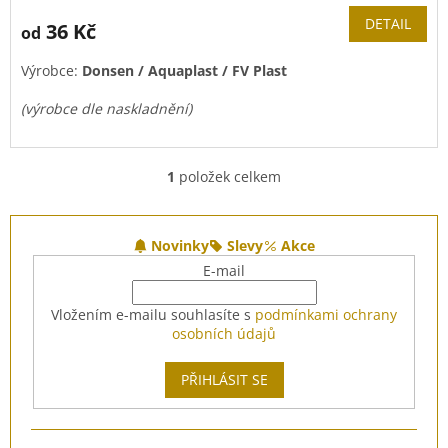
DETAIL
36 Kč
od
Výrobce:
Donsen / Aquaplast / FV Plast
(výrobce dle naskladnění)
1
položek celkem
O
v
l
Z
á
á
Novinky
Slevy
Akce
d
p
E-mail
a
a
c
t
Vložením e-mailu souhlasíte s
podmínkami ochrany
í
í
osobních údajů
p
r
v
PŘIHLÁSIT SE
k
y
v