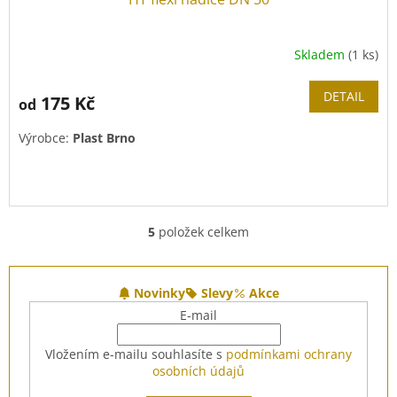
Skladem
(1 ks)
DETAIL
175 Kč
od
Výrobce:
Plast Brno
Umožňuje jednoduché nastavení jakéhokoliv úhlu bez
potřeby použití HT tvarovky.
5
položek celkem
O
v
Hrdla jsou pevně v hadici zalisována - nelze rozebrat a
l
Z
zakrátit !!!
á
á
Novinky
Slevy
Akce
d
p
E-mail
a
a
c
t
Vložením e-mailu souhlasíte s
podmínkami ochrany
í
í
osobních údajů
p
r