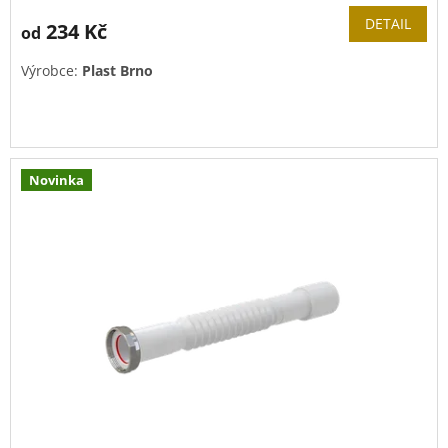
DETAIL
234 Kč
od
Výrobce:
Plast Brno
Umožňuje jednoduché nastavení jakéhokoliv úhlu bez
potřeby použití HT tvarovky.
Novinka
Hrdla jsou pevně v hadici zalisována - nelze rozebrat a
zakrátit !!!