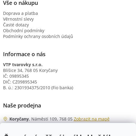
Vše o nákupu
Doprava a platba
Věrnostní slevy
Časté dotazy
Obchodní podmínky
Podmínky ochrany osobních údajů
Informace o nás
VTP tvarovky s.r.o.
Blišice 34, 768 05 Koryčany
IČ: 09895345
DIČ: CZ09895345
B. ú.: 2301934375/2010 (Fio banka)
Naše prodejna
Koryčany
, Náměstí 109, 768 05
Zobrazit na mapě
Otevírací doba