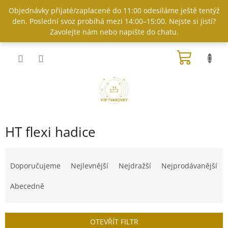
Přejít
Objednávky přijaté/zaplacené do 11:00 odesíláme ještě tentýž
na
den. Poslední svoz probíhá mezi 14:00–15:00. Nejste si jistí?
obsah
Zavolejte nám nebo napište do chatu.
NÁKUP
KOŠÍK
HT flexi hadice
Ř
a
Doporučujeme
Nejlevnější
Nejdražší
Nejprodávanější
z
e
Abecedně
n
í
p
OTEVŘÍT FILTR