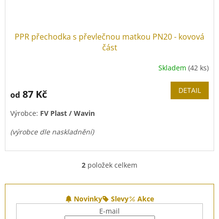
PPR přechodka s převlečnou matkou PN20 - kovová
část
Skladem
(42 ks)
DETAIL
87 Kč
od
Výrobce:
FV Plast / Wavin
(výrobce dle naskladnění)
2
položek celkem
O
Kovová přechodová část.
v
l
Z
Vhodné k použití k připojení vodoměru.
á
á
Novinky
Slevy
Akce
d
p
E-mail
a