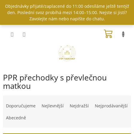
Přejít
Objednávky přijaté/zaplacené do 11:00 odesíláme ještě tentýž
na
den. Poslední svoz probíhá mezi 14:00–15:00. Nejste si jistí?
obsah
Zavolejte nám nebo napište do chatu.
NÁKUP
KOŠÍK
PPR přechodky s převlečnou
matkou
Ř
a
Doporučujeme
Nejlevnější
Nejdražší
Nejprodávanější
z
e
Abecedně
n
í