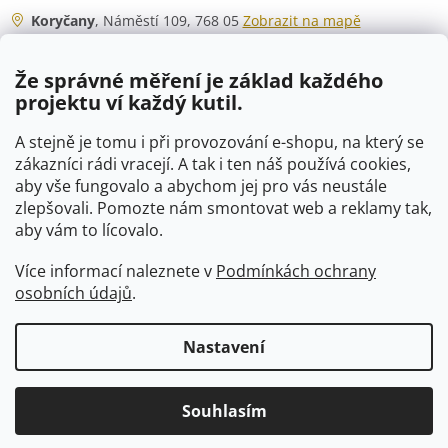
Koryčany
, Náměstí 109, 768 05
Zobrazit na mapě
Otevírací doba
Že správné měření je základ každého
Po - Čt
06:00 - 07:00
projektu ví každý kutil.
07:30 - 15:30
Pá
06:00 - 07:00
A stejně je tomu i při provozování e-shopu, na který se
07:30 - 15:00
zákazníci rádi vracejí. A tak i ten náš používá cookies,
aby vše fungovalo a abychom jej pro vás neustále
So
07:00 - 10:00
zlepšovali. Pomozte nám smontovat web a reklamy tak,
Ne
zavřeno
aby vám to lícovalo.
Více informací naleznete v
Podmínkách ochrany
osobních údajů
.
Vytvořil Shoptet
Nastavení
Copyright 2026
VTP-tvarovky.cz
. Všechna práva vyhrazena.
Souhlasím
Upravit nastavení cookies