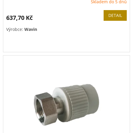
Skladem do 5 dnů
DETAIL
637,70 Kč
Výrobce:
Wavin
Kovová přechodová část.
Vhodné k použití k připojení vodoměru.