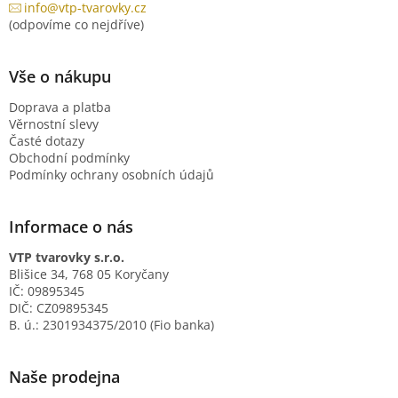
info@vtp-tvarovky.cz
(odpovíme co nejdříve)
Vše o nákupu
Doprava a platba
Věrnostní slevy
Časté dotazy
Obchodní podmínky
Podmínky ochrany osobních údajů
Informace o nás
VTP tvarovky s.r.o.
Blišice 34, 768 05 Koryčany
IČ: 09895345
DIČ: CZ09895345
B. ú.: 2301934375/2010 (Fio banka)
Naše prodejna