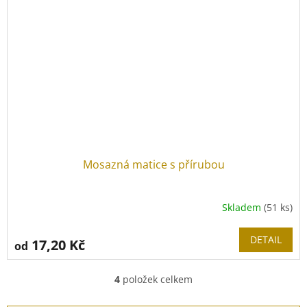
Mosazná matice s přírubou
Skladem
(51 ks)
DETAIL
17,20 Kč
od
4
položek celkem
O
v