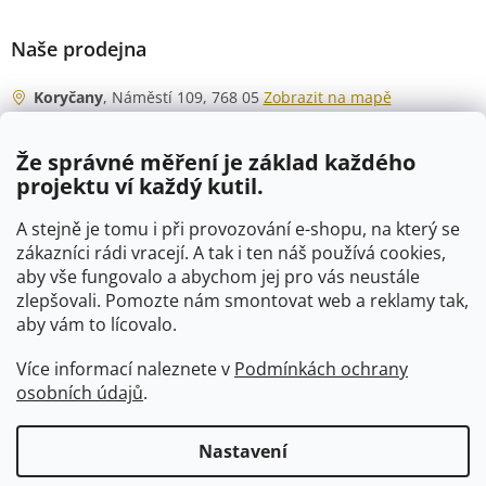
Naše prodejna
Koryčany
, Náměstí 109, 768 05
Zobrazit na mapě
Otevírací doba
Že správné měření je základ každého
Po - Čt
06:00 - 07:00
projektu ví každý kutil.
07:30 - 15:30
Pá
06:00 - 07:00
A stejně je tomu i při provozování e-shopu, na který se
07:30 - 15:00
zákazníci rádi vracejí. A tak i ten náš používá cookies,
aby vše fungovalo a abychom jej pro vás neustále
So
07:00 - 10:00
zlepšovali. Pomozte nám smontovat web a reklamy tak,
Ne
zavřeno
aby vám to lícovalo.
Více informací naleznete v
Podmínkách ochrany
osobních údajů
.
Vytvořil Shoptet
Nastavení