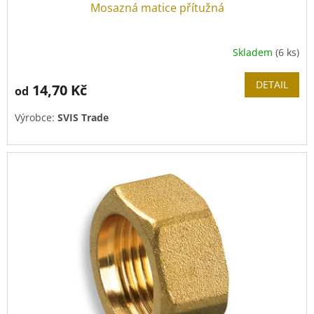
Mosazná matice přítužná
Skladem
(6 ks)
Průměrné
hodnocení
produktu
DETAIL
14,70 Kč
od
je
5,0
Výrobce:
SVIS Trade
z
5
hvězdiček.