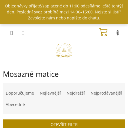
Přejít
Objednávky přijaté/zaplacené do 11:00 odesíláme ještě tentýž
na
den. Poslední svoz probíhá mezi 14:00–15:00. Nejste si jistí?
obsah
Zavolejte nám nebo napište do chatu.
NÁKUP
KOŠÍK
Mosazné matice
Ř
a
Doporučujeme
Nejlevnější
Nejdražší
Nejprodávanější
z
e
Abecedně
n
í
p
OTEVŘÍT FILTR