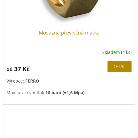
Mosazná převlečná matka
Skladem
(4 ks)
DETAIL
37 Kč
od
Výrobce:
FERRO
Max. pracovní tlak
16 barů (=1,6 Mpa)
Použití:
Voda, Glykol
Pracovní teplota
média 0 - 150°C.