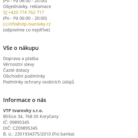
(Po - Pá 06:00 - 20:00)
Objednávky, reklamace
+420 774 762 717
(Po - Pá 06:00 - 20:00)
info@vtp-tvarovky.cz
(odpovíme co nejdříve)
Vše o nákupu
Doprava a platba
Věrnostní slevy
Časté dotazy
Obchodní podmínky
Podmínky ochrany osobních údajů
Informace o nás
VTP tvarovky s.r.o.
Blišice 34, 768 05 Koryčany
IČ: 09895345
DIČ: CZ09895345
B. ú.: 2301934375/2010 (Fio banka)