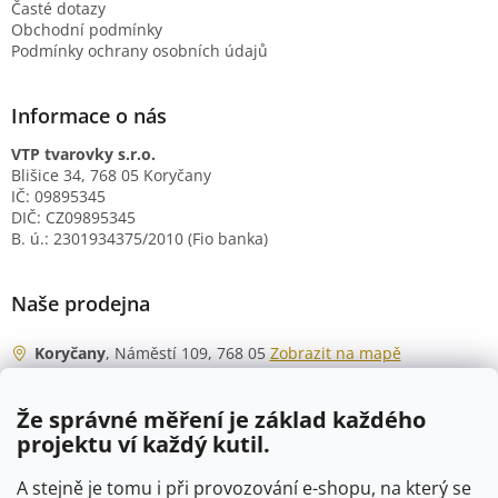
Časté dotazy
Obchodní podmínky
Podmínky ochrany osobních údajů
Informace o nás
VTP tvarovky s.r.o.
Blišice 34, 768 05 Koryčany
IČ: 09895345
DIČ: CZ09895345
B. ú.: 2301934375/2010 (Fio banka)
Naše prodejna
Koryčany
, Náměstí 109, 768 05
Zobrazit na mapě
Otevírací doba
Že správné měření je základ každého
Po - Čt
06:00 - 07:00
projektu ví každý kutil.
07:30 - 15:30
Pá
06:00 - 07:00
A stejně je tomu i při provozování e-shopu, na který se