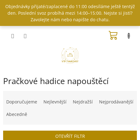
Přejít
Objednávky přijaté/zaplacené do 11:00 odesíláme ještě tentýž
na
den. Poslední svoz probíhá mezi 14:00–15:00. Nejste si jistí?
obsah
Zavolejte nám nebo napište do chatu.
NÁKUP
KOŠÍK
Pračkové hadice napouštěcí
Ř
a
Doporučujeme
Nejlevnější
Nejdražší
Nejprodávanější
z
e
Abecedně
n
í
p
OTEVŘÍT FILTR