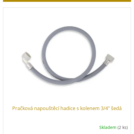
r
o
V
d
ý
u
p
k
i
t
s
ů
p
r
o
d
u
k
t
ů
Pračková napouštěcí hadice s kolenem 3/4" šedá
Skladem
(2 ks)