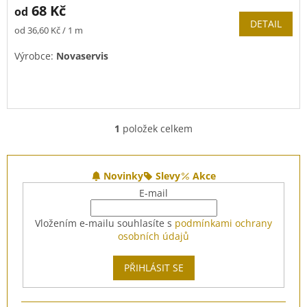
68 Kč
od
DETAIL
Měrná
od 36,60 Kč / 1 m
cena:
Výrobce:
Novaservis
1
položek celkem
O
v
l
Z
á
á
Novinky
Slevy
Akce
d
p
E-mail
a
a
c
t
Vložením e-mailu souhlasíte s
podmínkami ochrany
í
í
osobních údajů
p
r
v
PŘIHLÁSIT SE
k
y
v