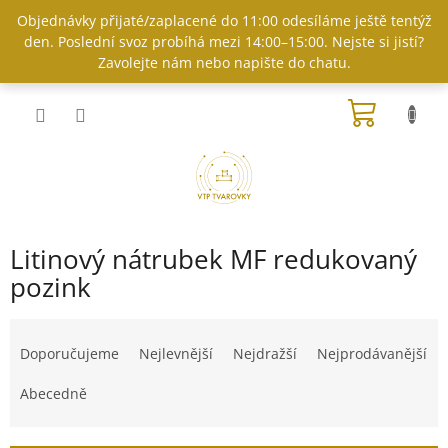
Přejít
Objednávky přijaté/zaplacené do 11:00 odesíláme ještě tentýž
na
den. Poslední svoz probíhá mezi 14:00–15:00. Nejste si jistí?
obsah
Zavolejte nám nebo napište do chatu.
NÁKUP
KOŠÍK
Litinový nátrubek MF redukovaný
pozink
Ř
a
Doporučujeme
Nejlevnější
Nejdražší
Nejprodávanější
z
e
Abecedně
n
í