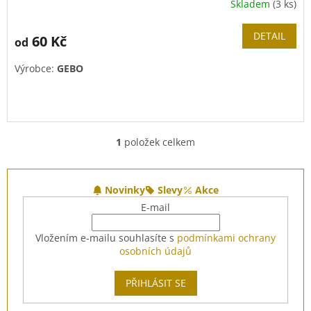
Skladem
(3 ks)
DETAIL
60 Kč
od
Výrobce:
GEBO
1
položek celkem
O
v
l
Z
á
á
Novinky
Slevy
Akce
d
p
E-mail
a
a
c
t
Vložením e-mailu souhlasíte s
podmínkami ochrany
í
í
osobních údajů
p
r
v
PŘIHLÁSIT SE
k
y