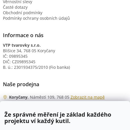
Věrnostní slevy
Časté dotazy
Obchodní podmínky
Podmínky ochrany osobních údajů
Informace o nás
VTP tvarovky s.r.o.
Blišice 34, 768 05 Koryčany
IČ: 09895345
DIČ: CZ09895345
B. ú.: 2301934375/2010 (Fio banka)
Naše prodejna
Koryčany
, Náměstí 109, 768 05
Zobrazit na mapě
Otevírací doba
Že správné měření je základ každého
Po - Čt
06:00 - 07:00
projektu ví každý kutil.
07:30 - 15:30