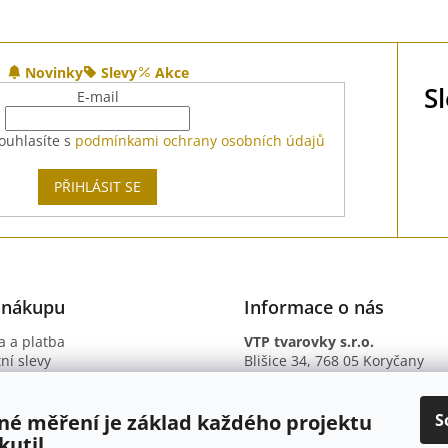
Novinky
Slevy
Akce
S
E-mail
ouhlasíte s
podmínkami ochrany osobních údajů
PŘIHLÁSIT SE
 nákupu
Informace o nás
 a platba
VTP tvarovky s.r.o.
ní slevy
Blišice 34, 768 05 Koryčany
otazy
IČ: 09895345
ní podmínky
DIČ: CZ09895345
ky ochrany osobních údajů
B. ú.: 2301934375/2010 (Fio ba
S
né měření je základ každého projektu
kutil.