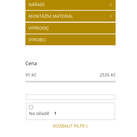
NÁŘADÍ
MONTÁŽNÍ MATERIÁL
VÝPRODEJ
VÝROBCI
Cena
91
Kč
2535
Kč
Na skladě
1
ROZBALIT FILTR