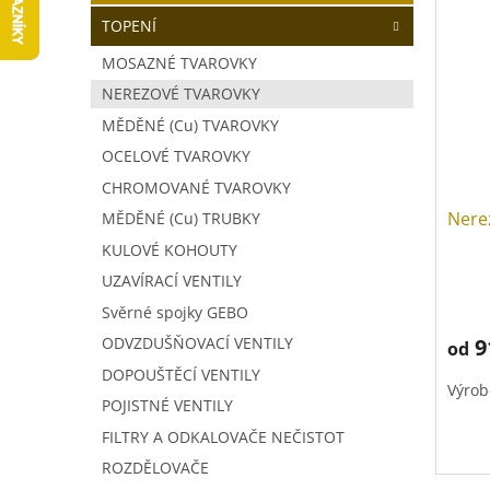
V
a
í
TOPENÍ
ý
n
p
p
n
r
MOSAZNÉ TVAROVKY
i
í
o
NEREZOVÉ TVAROVKY
s
p
d
p
MĚDĚNÉ (Cu) TVAROVKY
a
u
r
n
k
OCELOVÉ TVAROVKY
o
e
t
CHROMOVANÉ TVAROVKY
d
l
ů
Nere
MĚDĚNÉ (Cu) TRUBKY
u
k
KULOVÉ KOHOUTY
t
UZAVÍRACÍ VENTILY
ů
Svěrné spojky GEBO
9
ODVZDUŠŇOVACÍ VENTILY
od
DOPOUŠTĚCÍ VENTILY
Výrob
POJISTNÉ VENTILY
FILTRY A ODKALOVAČE NEČISTOT
ROZDĚLOVAČE