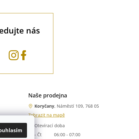
ledujte nás
Naše prodejna
Koryčany
, Náměstí 109, 768 05
Zobrazit na mapě
Otevírací doba
nka)
ouhlasím
Po - Čt
06:00 - 07:00