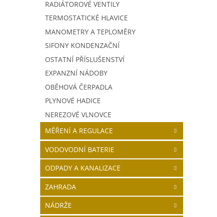
RADIÁTOROVÉ VENTILY
TERMOSTATICKÉ HLAVICE
MANOMETRY A TEPLOMĚRY
SIFONY KONDENZAČNÍ
OSTATNÍ PŘÍSLUŠENSTVÍ
EXPANZNÍ NÁDOBY
OBĚHOVÁ ČERPADLA
PLYNOVÉ HADICE
NEREZOVÉ VLNOVCE
MĚŘENÍ A REGULACE
VODOVODNÍ BATERIE
ODPADY A KANALIZACE
ZAHRADA
NÁDRŽE