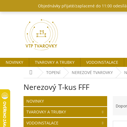
Přejít
Objednávky přijaté/zaplacené do 11:00 odesílám
na
obsah
NOVINKY
TVAROVKY A TRUBKY
VODOINSTALACE
Domů
TOPENÍ
NEREZOVÉ TVAROVKY
N
Nerezový T-kus FFF
P
Ř
Přeskočit
NOVINKY
o
kategorie
a
Dopo
s
z
TVAROVKY A TRUBKY
t
e
r
n
VODOINSTALACE