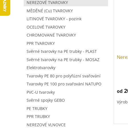
V
a
í
NEREZOVÉ TVAROVKY
ý
n
p
MĚDĚNÉ (Cu) TVAROVKY
p
n
r
LITINOVÉ TVAROVKY - pozink
i
í
o
s
p
OCELOVÉ TVAROVKY
d
p
a
u
CHROMOVANÉ TVAROVKY
r
n
k
PPR TVAROVKY
o
e
t
d
Svěrné tvarovky na PE trubky - PLAST
l
ů
Nere
u
Svěrné tvarovky na PE trubky - MOSAZ
k
Elektrotvarovky
t
Tvarovky PE 80 pro polyfúzní svařování
ů
Tvarovky PE 100 pro svařování NATUPO
2
od
PVC-U tvarovky
Svěrné spojky GEBO
Výrob
PE TRUBKY
PPR TRUBKY
NEREZOVÉ VLNOVCE