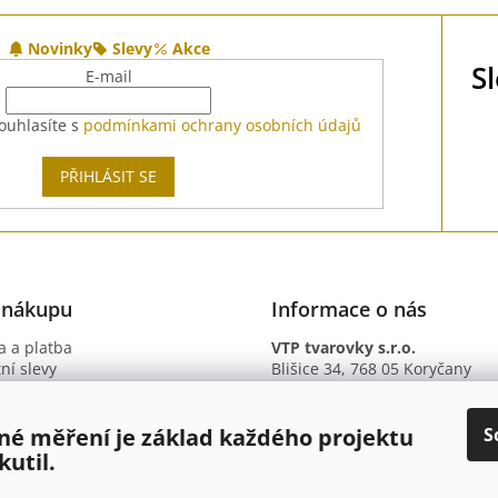
Novinky
Slevy
Akce
S
E-mail
ouhlasíte s
podmínkami ochrany osobních údajů
PŘIHLÁSIT SE
 nákupu
Informace o nás
 a platba
VTP tvarovky s.r.o.
ní slevy
Blišice 34, 768 05 Koryčany
otazy
IČ: 09895345
ní podmínky
DIČ: CZ09895345
ky ochrany osobních údajů
B. ú.: 2301934375/2010 (Fio ba
S
né měření je základ každého projektu
kutil.