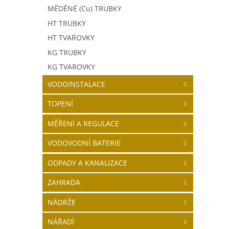
MĚDĚNÉ (Cu) TRUBKY
HT TRUBKY
HT TVAROVKY
KG TRUBKY
KG TVAROVKY
VODOINSTALACE
TOPENÍ
MĚŘENÍ A REGULACE
VODOVODNÍ BATERIE
ODPADY A KANALIZACE
ZAHRADA
NÁDRŽE
NÁŘADÍ