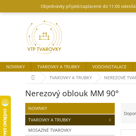
Přejít
Objednávky přijaté/zaplacené do 11:00 odesílám
na
obsah
NOVINKY
TVAROVKY A TRUBKY
VODOINSTALACE
Domů
TVAROVKY A TRUBKY
NEREZOVÉ TVA
Nerezový oblouk MM 90°
P
Ř
Přeskočit
NOVINKY
o
kategorie
a
Dopo
s
z
TVAROVKY A TRUBKY
t
e
MOSAZNÉ TVAROVKY
r
n