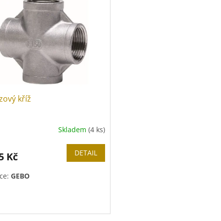
zový kříž
Skladem
(4 ks)
DETAIL
5 Kč
ce:
GEBO