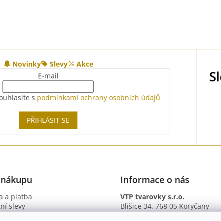
Novinky
Slevy
Akce
S
E-mail
ouhlasíte s
podmínkami ochrany osobních údajů
PŘIHLÁSIT SE
 nákupu
Informace o nás
 a platba
VTP tvarovky s.r.o.
ní slevy
Blišice 34, 768 05 Koryčany
otazy
IČ: 09895345