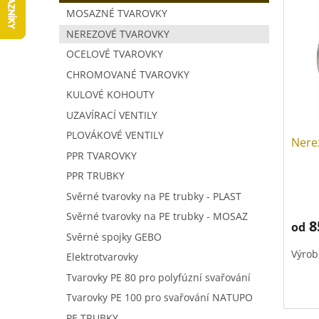
V
a
í
MOSAZNÉ TVAROVKY
ý
n
p
p
NEREZOVÉ TVAROVKY
n
r
i
í
o
OCELOVÉ TVAROVKY
s
p
d
CHROMOVANÉ TVAROVKY
p
a
u
KULOVÉ KOHOUTY
r
n
k
o
e
t
UZAVÍRACÍ VENTILY
d
l
ů
PLOVÁKOVÉ VENTILY
Nere
u
PPR TVAROVKY
k
t
PPR TRUBKY
ů
Svěrné tvarovky na PE trubky - PLAST
Svěrné tvarovky na PE trubky - MOSAZ
8
od
Svěrné spojky GEBO
Výrob
Elektrotvarovky
Tvarovky PE 80 pro polyfúzní svařování
Tvarovky PE 100 pro svařování NATUPO
PE TRUBKY