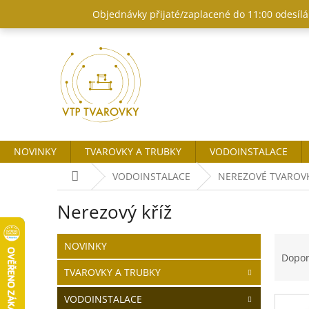
Přejít
Objednávky přijaté/zaplacené do 11:00 odesílám
na
obsah
NOVINKY
TVAROVKY A TRUBKY
VODOINSTALACE
Domů
VODOINSTALACE
NEREZOVÉ TVAROV
Nerezový kříž
P
Ř
Přeskočit
NOVINKY
o
kategorie
a
Dopo
s
z
TVAROVKY A TRUBKY
t
e
r
n
VODOINSTALACE