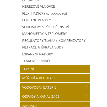
NEREZOVÉ VLNOVCE
FLEXI HADIČKY (propojovací)
POJISTNÉ VENTILY
VODOMĚRY a PŘÍSLUŠENSTVÍ
MANOMETRY A TEPLOMĚRY
REGULÁTORY TLAKU + KOMPENZÁTORY
FILTRACE A ÚPRAVA VODY
EXPANZNÍ NÁDOBY
TLAKOVÉ SPÍNAČE
TOPENÍ
MĚŘENÍ A REGULACE
VODOVODNÍ BATERIE
ODPADY A KANALIZACE
ZAHRADA