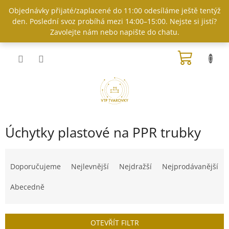
Přejít
Objednávky přijaté/zaplacené do 11:00 odesíláme ještě tentýž
na
den. Poslední svoz probíhá mezi 14:00–15:00. Nejste si jistí?
obsah
Zavolejte nám nebo napište do chatu.
NÁKUP
KOŠÍK
Úchytky plastové na PPR trubky
Ř
a
Doporučujeme
Nejlevnější
Nejdražší
Nejprodávanější
z
e
Abecedně
n
í
p
OTEVŘÍT FILTR