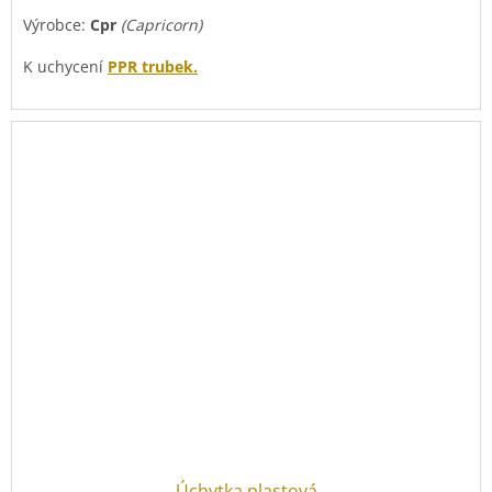
Výrobce:
Cpr
(Capricorn)
K uchycení
PPR trubek.
Cena za 1 úchytku
(na druhém obrázku je příklad zapojení
dvou a více úchytek).
Úchytka plastová