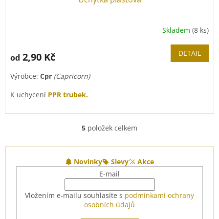
Skladem
(8 ks)
DETAIL
2,90 Kč
od
Výrobce:
Cpr
(Capricorn)
K uchycení
PPR trubek.
Cena za 1 úchytku
(na druhém obrázku je příklad zapojení
dvou a více úchytek).
5
položek celkem
O
v
l
Z
á
á
Novinky
Slevy
Akce
d
p
E-mail
a
a
c
t
Vložením e-mailu souhlasíte s
podmínkami ochrany
í
í
osobních údajů
p
r