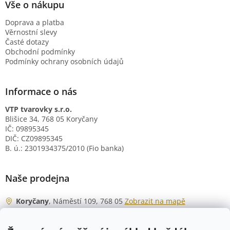
Vše o nákupu
Doprava a platba
Věrnostní slevy
Časté dotazy
Obchodní podmínky
Podmínky ochrany osobních údajů
Informace o nás
VTP tvarovky s.r.o.
Blišice 34, 768 05 Koryčany
IČ: 09895345
DIČ: CZ09895345
B. ú.: 2301934375/2010 (Fio banka)
Naše prodejna
Koryčany
, Náměstí 109, 768 05
Zobrazit na mapě
Otevírací doba