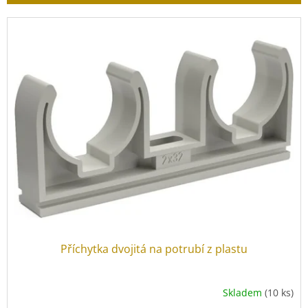
r
o
V
d
ý
u
p
k
i
t
s
ů
p
r
o
d
u
k
t
ů
Příchytka dvojitá na potrubí z plastu
Skladem
(10 ks)