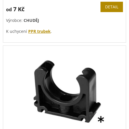
DETAIL
7 Kč
od
Výrobce:
CHUDĚJ
K uchycení
PPR trubek
.