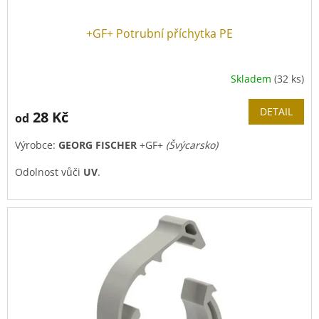
+GF+ Potrubní příchytka PE
Skladem
(32 ks)
DETAIL
28 Kč
od
Výrobce:
GEORG FISCHER
+GF+
(Švýcarsko)
Odolnost vůči
UV
.
K uchycení
PE trubek
.