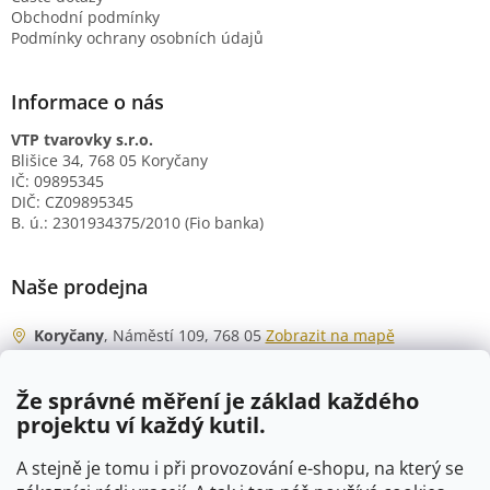
Obchodní podmínky
Podmínky ochrany osobních údajů
Informace o nás
VTP tvarovky s.r.o.
Blišice 34, 768 05 Koryčany
IČ: 09895345
DIČ: CZ09895345
B. ú.: 2301934375/2010 (Fio banka)
Naše prodejna
Koryčany
, Náměstí 109, 768 05
Zobrazit na mapě
Otevírací doba
Že správné měření je základ každého
Po - Čt
06:00 - 07:00
projektu ví každý kutil.
07:30 - 15:30
Pá
06:00 - 07:00
A stejně je tomu i při provozování e-shopu, na který se
07:30 - 15:00