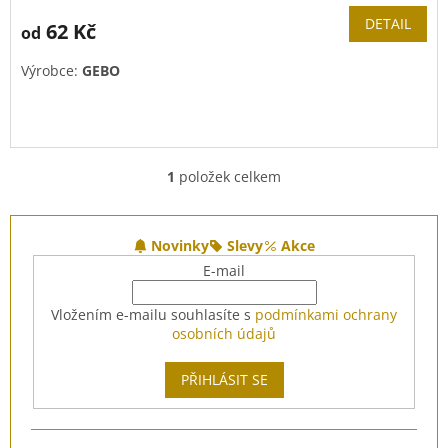
DETAIL
62 Kč
od
Výrobce:
GEBO
1
položek celkem
O
v
l
Z
á
á
Novinky
Slevy
Akce
d
p
E-mail
a
a
c
t
Vložením e-mailu souhlasíte s
podmínkami ochrany
í
í
osobních údajů
p
r
v
PŘIHLÁSIT SE
k
y
v