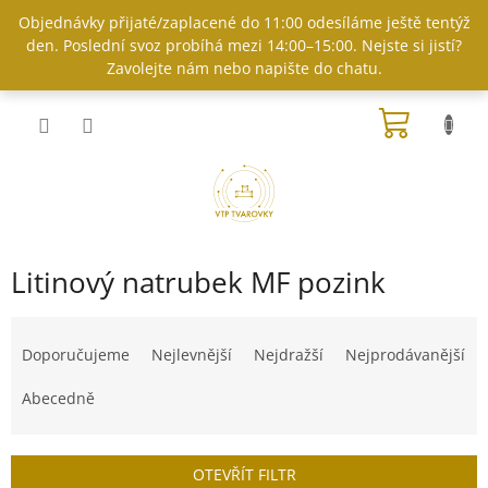
Přejít
Objednávky přijaté/zaplacené do 11:00 odesíláme ještě tentýž
na
den. Poslední svoz probíhá mezi 14:00–15:00. Nejste si jistí?
obsah
Zavolejte nám nebo napište do chatu.
NÁKUP
KOŠÍK
Litinový natrubek MF pozink
Ř
a
Doporučujeme
Nejlevnější
Nejdražší
Nejprodávanější
z
e
Abecedně
n
í
p
OTEVŘÍT FILTR