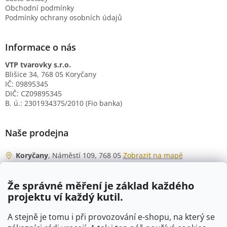
Obchodní podmínky
Podmínky ochrany osobních údajů
Informace o nás
VTP tvarovky s.r.o.
Blišice 34, 768 05 Koryčany
IČ: 09895345
DIČ: CZ09895345
B. ú.: 2301934375/2010 (Fio banka)
Naše prodejna
Koryčany
, Náměstí 109, 768 05
Zobrazit na mapě
Otevírací doba
Že správné měření je základ každého
Po - Čt
06:00 - 07:00
projektu ví každý kutil.
07:30 - 15:30
Pá
06:00 - 07:00
A stejně je tomu i při provozování e-shopu, na který se
07:30 - 15:00