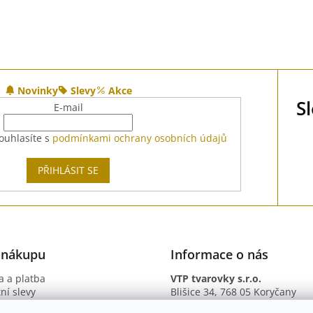
Novinky
Slevy
Akce
S
E-mail
ouhlasíte s
podmínkami ochrany osobních údajů
PŘIHLÁSIT SE
 nákupu
Informace o nás
 a platba
VTP tvarovky s.r.o.
ní slevy
Blišice 34, 768 05 Koryčany
otazy
IČ: 09895345