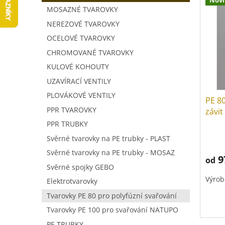
V
a
í
MOSAZNÉ TVAROVKY
ý
n
p
p
NEREZOVÉ TVAROVKY
n
r
i
í
o
OCELOVÉ TVAROVKY
s
p
d
CHROMOVANÉ TVAROVKY
p
a
u
KULOVÉ KOHOUTY
r
n
k
o
e
t
UZAVÍRACÍ VENTILY
d
l
ů
PLOVÁKOVÉ VENTILY
PE 80
u
PPR TVAROVKY
závi
k
t
PPR TRUBKY
ů
Svěrné tvarovky na PE trubky - PLAST
Svěrné tvarovky na PE trubky - MOSAZ
9
od
Svěrné spojky GEBO
Výrob
Elektrotvarovky
Tvarovky PE 80 pro polyfúzní svařování
Tvarovky PE 100 pro svařování NATUPO
PE TRUBKY