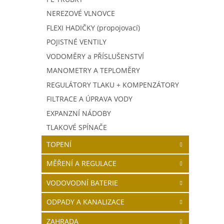
NEREZOVÉ VLNOVCE
FLEXI HADIČKY (propojovací)
POJISTNÉ VENTILY
VODOMĚRY a PŘÍSLUŠENSTVÍ
MANOMETRY A TEPLOMĚRY
REGULÁTORY TLAKU + KOMPENZÁTORY
FILTRACE A ÚPRAVA VODY
EXPANZNÍ NÁDOBY
TLAKOVÉ SPÍNAČE
TOPENÍ
MĚŘENÍ A REGULACE
VODOVODNÍ BATERIE
ODPADY A KANALIZACE
ZAHRADA