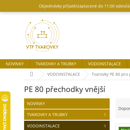
Přejít
Objednávky přijaté/zaplacené do 11:00 odesílám
na
obsah
NOVINKY
TVAROVKY A TRUBKY
VODOINSTALACE
Domů
VODOINSTALACE
Tvarovky PE 80 pro 
PE 80 přechodky vnější
P
Ř
Přeskočit
NOVINKY
o
kategorie
a
Dopo
s
z
TVAROVKY A TRUBKY
t
e
r
n
VODOINSTALACE
Nov