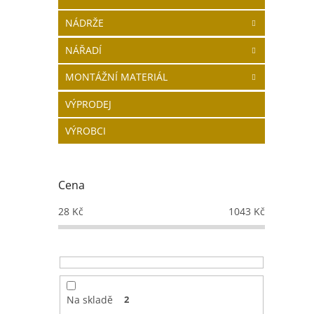
NÁDRŽE
NÁŘADÍ
MONTÁŽNÍ MATERIÁL
VÝPRODEJ
VÝROBCI
Cena
28
Kč
1043
Kč
Na skladě
2