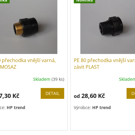
 přechodka vnější varná,
PE 80 přechodka vnější var
t MOSAZ
závit PLAST
Skladem
(39 ks)
Sklade
DETAIL
D
7,30 Kč
28,60 Kč
od
ce:
HP trend
Výrobce:
HP trend