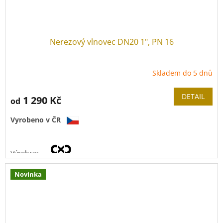
Nerezový vlnovec DN20 1", PN 16
Skladem do 5 dnů
DETAIL
1 290 Kč
od
Vyrobeno v ČR
Výrobce:
Novinka
Materiál vlnovce:
nerez 1.4404
(
AISI 316L)
Tloušťka stěny:
0,3 mm