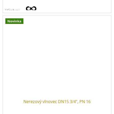
Výrobce:
Novinka
Materiál vlnovce:
nerez 1.4404
(
AISI 316L)
Tloušťka stěny:
0,3 mm
Tlaková řada:
PN 16
Provozní teplota:
-40 °C
až
+200 °C
Nerezový vlnovec DN15 3/4", PN 16