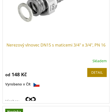
Provozní teplota:
-40 °C
až
+200 °C
Nerezový vlnovec DN15 s maticemi 3/4" x 3/4", PN 16
Skladem
DETAIL
148 Kč
od
Vyrobeno v ČR
Výrobce:
Novinka