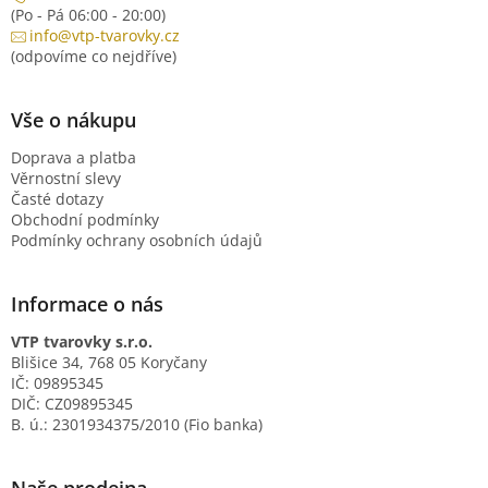
(Po - Pá 06:00 - 20:00)
info@vtp-tvarovky.cz
(odpovíme co nejdříve)
Vše o nákupu
Doprava a platba
Věrnostní slevy
Časté dotazy
Obchodní podmínky
Podmínky ochrany osobních údajů
Informace o nás
VTP tvarovky s.r.o.
Blišice 34, 768 05 Koryčany
IČ: 09895345
DIČ: CZ09895345
B. ú.: 2301934375/2010 (Fio banka)