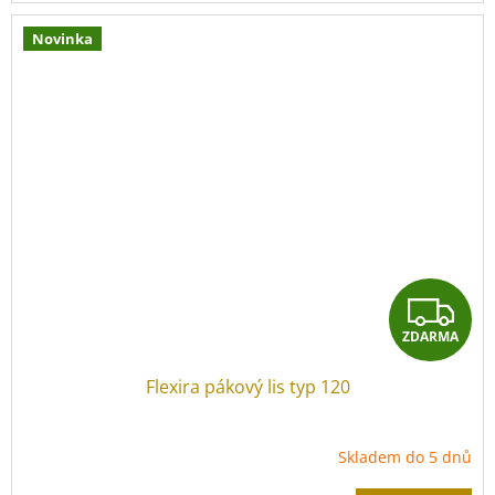
Novinka
Materiál vlnovce:
nerez 1.4404
(
AISI 316L)
Tloušťka stěny:
0,3 mm
Tlaková řada:
PN 16
Provozní teplota:
-40 °C
až
+200 °C
Z
ZDARMA
D
Flexira pákový lis typ 120
A
R
Skladem do 5 dnů