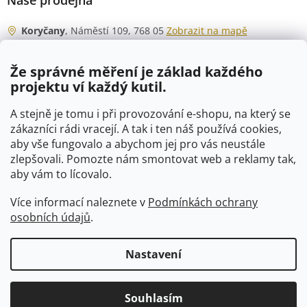
Naše prodejna
Koryčany
, Náměstí 109, 768 05
Zobrazit na mapě
Otevírací doba
Že správné měření je základ každého
Po - Čt
06:00 - 07:00
projektu ví každý kutil.
07:30 - 15:30
Pá
06:00 - 07:00
A stejně je tomu i při provozování e-shopu, na který se
07:30 - 15:00
zákazníci rádi vracejí. A tak i ten náš používá cookies,
aby vše fungovalo a abychom jej pro vás neustále
So
07:00 - 10:00
zlepšovali. Pomozte nám smontovat web a reklamy tak,
Ne
zavřeno
aby vám to lícovalo.
Více informací naleznete v
Podmínkách ochrany
osobních údajů
.
Vytvořil Shoptet
Nastavení
Copyright 2026
VTP-tvarovky.cz
. Všechna práva vyhrazena.
Souhlasím
Upravit nastavení cookies