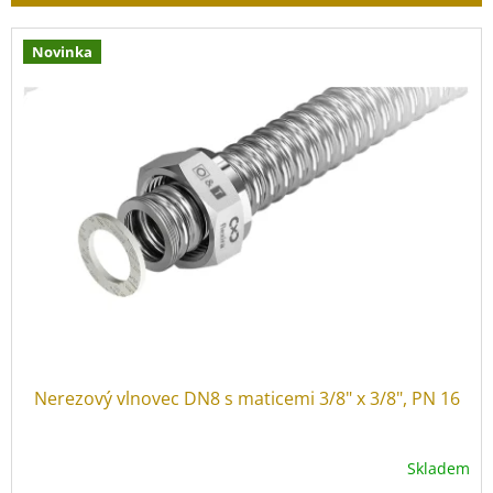
r
o
V
d
Novinka
ý
u
p
k
i
t
s
ů
p
r
o
d
u
k
t
ů
Nerezový vlnovec DN8 s maticemi 3/8" x 3/8", PN 16
Skladem