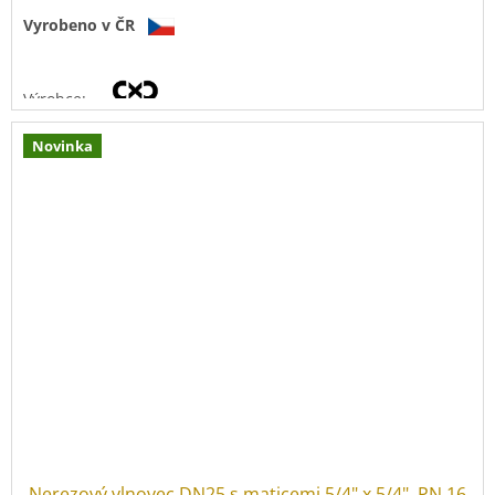
Vyrobeno v ČR
Výrobce:
Novinka
Materiál vlnovce:
nerez 1.4404
(
AISI 316L)
Tloušťka stěny:
0,3 mm
Tlaková řada:
PN 16
Provozní teplota:
-40 °C
až
+200 °C
Nerezový vlnovec DN25 s maticemi 5/4" x 5/4", PN 16