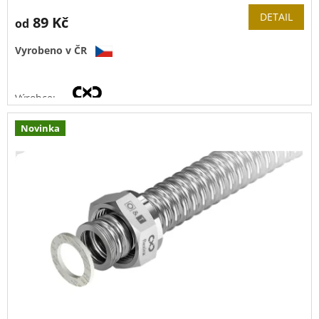
DETAIL
89 Kč
od
Vyrobeno v ČR
Výrobce:
Novinka
Materiál vlnovce:
nerez 1.4404
(
AISI 316L)
Tloušťka stěny:
0,26 mm
Tlaková řada:
PN 16
Provozní teplota:
-40 °C
až
+200 °C