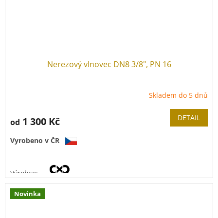
Nerezový vlnovec DN8 3/8", PN 16
Skladem do 5 dnů
DETAIL
1 300 Kč
od
Vyrobeno v ČR
Výrobce:
Novinka
Materiál vlnovce:
nerez 1.4404
(
AISI 316L)