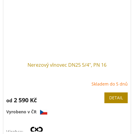
Tlaková řada:
PN 16
Provozní teplota:
-40 °C
až
+200 °C
Nerezový vlnovec DN25 5/4", PN 16
Skladem do 5 dnů
DETAIL
2 590 Kč
od
Vyrobeno v ČR
Výrobce: