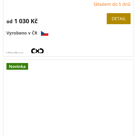
Skladem do 5 dnů
DETAIL
1 030 Kč
od
Vyrobeno v ČR
Výrobce:
Novinka
Materiál vlnovce:
nerez 1.4404
(
AISI 316L)
Tloušťka stěny:
0,3 mm
Tlaková řada:
PN 16
Provozní teplota:
-40 °C
až
+200 °C