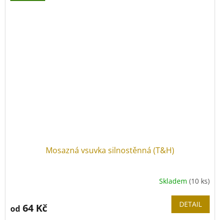
Materiál matice:
mosaz
CuZn40Pb2
Povrchová úprava:
niklem
(Ni 5 µm)
Mosazná vsuvka silnostěnná (T&H)
Skladem
(10 ks)
DETAIL
64 Kč
od