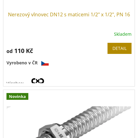
Nerezový vlnovec DN12 s maticemi 1/2" x 1/2", PN 16
Skladem
DETAIL
110 Kč
od
Vyrobeno v ČR
Výrobce:
Novinka
Materiál vlnovce:
nerez 1.4404
(
AISI 316L)
Tloušťka stěny:
0,3 mm
Tlaková řada:
PN 16