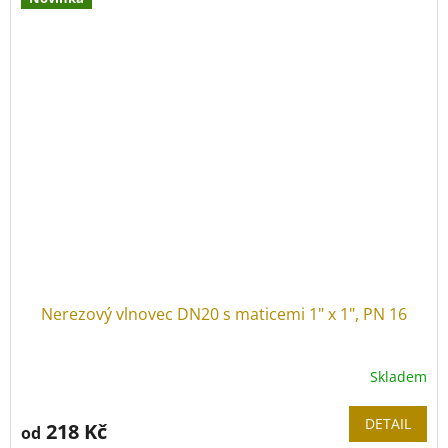
Materiál vlnovce:
nerez 1.4404
(
AISI 316L)
Tloušťka stěny:
0,3 mm
Tlaková řada:
PN 16
Provozní teplota:
-40 °C
až
+200 °C
Nerezový vlnovec DN20 s maticemi 1" x 1", PN 16
Skladem
DETAIL
218 Kč
od