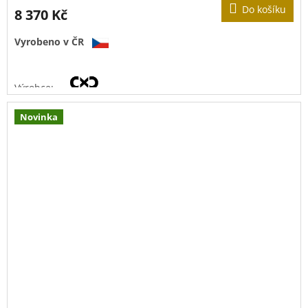
M
Do košíku
8 370 Kč
A
Vyrobeno v ČR
Výrobce:
Novinka