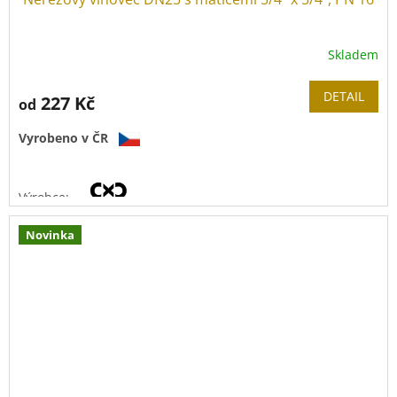
Skladem
DETAIL
227 Kč
od
Vyrobeno v ČR
Výrobce:
Novinka
Materiál vlnovce:
nerez 1.4404
(
AISI 316L)
Tloušťka stěny:
0,3 mm
Tlaková řada:
PN 16
Provozní teplota:
-40 °C
až
+200 °C