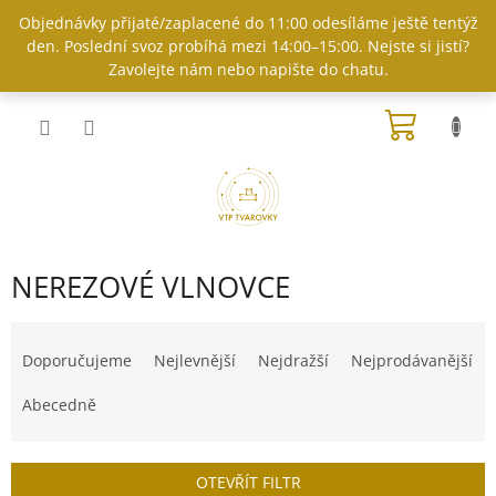
Přejít
Objednávky přijaté/zaplacené do 11:00 odesíláme ještě tentýž
na
den. Poslední svoz probíhá mezi 14:00–15:00. Nejste si jistí?
obsah
Zavolejte nám nebo napište do chatu.
NÁKUP
KOŠÍK
NEREZOVÉ VLNOVCE
Ř
a
Doporučujeme
Nejlevnější
Nejdražší
Nejprodávanější
z
e
Abecedně
n
í
p
OTEVŘÍT FILTR