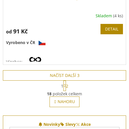
Skladem
(4 ks)
DETAIL
91 Kč
od
Vyrobeno v ČR
Výrobce:
NAČÍST DALŠÍ 3
S
Materiál:
mosaz
CuZn40Pb2
1
2
t
O
r
18
položek celkem
v
á
l
NAHORU
n
á
k
o
d
v
Z
a
á
c
á
Novinky
Slevy
Akce
n