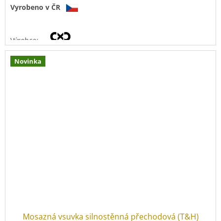
Vyrobeno v ČR
Výrobce:
Novinka
Materiál:
mosaz
CuZn40Pb2
Mosazná vsuvka silnostěnná přechodová (T&H)