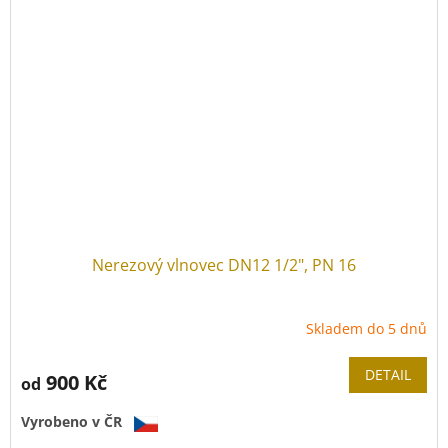
Tloušťka stěny:
0,26 mm
Tlaková řada:
PN 16
Provozní teplota:
-40 °C
až
+200 °C
Nerezový vlnovec DN12 1/2", PN 16
Skladem do 5 dnů
DETAIL
900 Kč
od
Vyrobeno v ČR