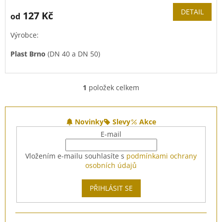
DETAIL
127 Kč
od
Výrobce:
Plast Brno
(DN 40 a DN 50)
OSMA
(DN 110)
1
položek celkem
O
v
l
Z
á
á
Novinky
Slevy
Akce
d
p
E-mail
a
a
c
t
Vložením e-mailu souhlasíte s
podmínkami ochrany
í
í
osobních údajů
p
r
v
PŘIHLÁSIT SE
k
y
v