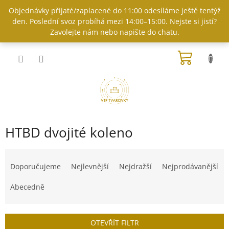
Přejít
Objednávky přijaté/zaplacené do 11:00 odesíláme ještě tentýž
na
den. Poslední svoz probíhá mezi 14:00–15:00. Nejste si jistí?
obsah
Zavolejte nám nebo napište do chatu.
NÁKUP
KOŠÍK
HTBD dvojité koleno
Ř
a
Doporučujeme
Nejlevnější
Nejdražší
Nejprodávanější
z
e
Abecedně
n
í
p
OTEVŘÍT FILTR