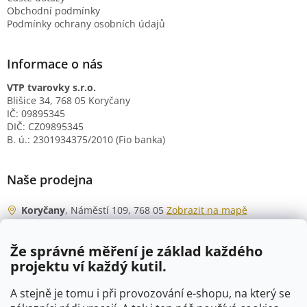
Obchodní podmínky
Podmínky ochrany osobních údajů
Informace o nás
VTP tvarovky s.r.o.
Blišice 34, 768 05 Koryčany
IČ: 09895345
DIČ: CZ09895345
B. ú.: 2301934375/2010 (Fio banka)
Naše prodejna
Koryčany
, Náměstí 109, 768 05
Zobrazit na mapě
Otevírací doba
Že správné měření je základ každého
Po - Čt
06:00 - 07:00
projektu ví každý kutil.
07:30 - 15:30
Pá
06:00 - 07:00
A stejně je tomu i při provozování e-shopu, na který se
07:30 - 15:00