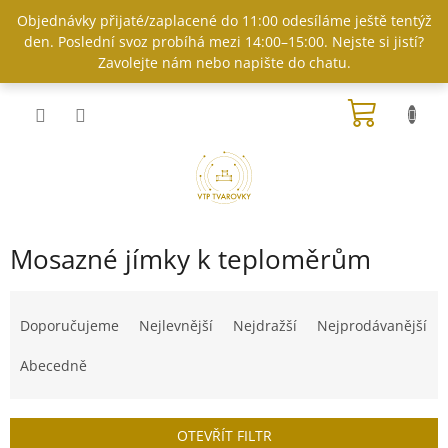
Přejít
Objednávky přijaté/zaplacené do 11:00 odesíláme ještě tentýž
na
den. Poslední svoz probíhá mezi 14:00–15:00. Nejste si jistí?
obsah
Zavolejte nám nebo napište do chatu.
NÁKUP
KOŠÍK
Mosazné jímky k teploměrům
Ř
a
Doporučujeme
Nejlevnější
Nejdražší
Nejprodávanější
z
e
Abecedně
n
í
p
OTEVŘÍT FILTR