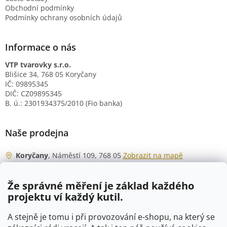
Obchodní podmínky
Podmínky ochrany osobních údajů
Informace o nás
VTP tvarovky s.r.o.
Blišice 34, 768 05 Koryčany
IČ: 09895345
DIČ: CZ09895345
B. ú.: 2301934375/2010 (Fio banka)
Naše prodejna
Koryčany
, Náměstí 109, 768 05
Zobrazit na mapě
Otevírací doba
Že správné měření je základ každého
Po - Čt
06:00 - 07:00
projektu ví každý kutil.
07:30 - 15:30
Pá
06:00 - 07:00
A stejně je tomu i při provozování e-shopu, na který se
07:30 - 15:00