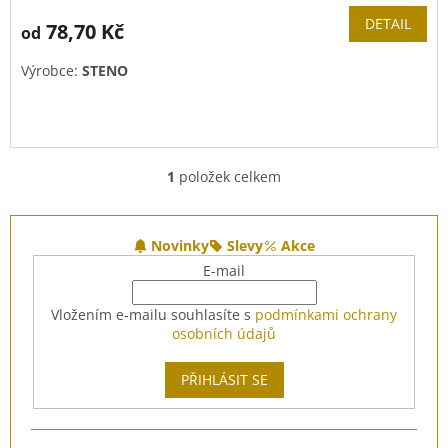
DETAIL
78,70 Kč
od
Výrobce:
STENO
1
položek celkem
O
v
l
Z
á
á
Novinky
Slevy
Akce
d
p
E-mail
a
a
c
t
Vložením e-mailu souhlasíte s
podmínkami ochrany
í
í
osobních údajů
p
r
v
PŘIHLÁSIT SE
k
y
v