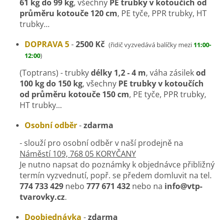
61 kg do 99 kg
, všechny
PE trubky v kotoučích od
průměru kotouče 120 cm
, PE tyče, PPR trubky, HT
trubky...
DOPRAVA 5
-
2500 Kč
(řidič vyzvedává balíčky mezi
11:00-
12:00
)
(Toptrans) - trubky
délky 1,2 - 4 m
, váha zásilek
od
100 kg do 150 kg
, všechny
PE trubky v kotoučích
od průměru kotouče 150 cm
, PE tyče, PPR trubky,
HT trubky...
Osobní odběr
-
z
darma
- slouží pro osobní odběr v naší prodejně na
Náměstí 109, 768 05 KORYČANY
Je nutno napsat do poznámky k objednávce přibližný
termín vyzvednutí, popř. se předem domluvit na tel.
774 733 429
nebo
777 671 432
nebo na
info@vtp-
tvarovky.cz
.
Doobjednávka
-
z
darma