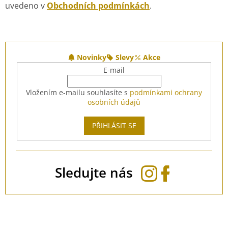
uvedeno v
Obchodních podmínkách
.
Z
á
Novinky
Slevy
Akce
p
E-mail
a
t
Vložením e-mailu souhlasíte s
podmínkami ochrany
í
osobních údajů
PŘIHLÁSIT SE
Sledujte nás