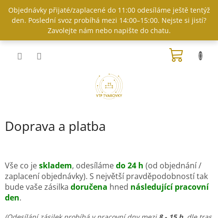
Přejít
Objednávky přijaté/zaplacené do 11:00 odesíláme ještě tentýž
na
den. Poslední svoz probíhá mezi 14:00–15:00. Nejste si jistí?
obsah
Zavolejte nám nebo napište do chatu.
NÁKUP
KOŠÍK
Doprava a platba
Vše co je
skladem
, odesíláme
do 24 h
(od objednání /
zaplacení objednávky).
S největší pravděpodobností tak
bude vaše zásilka
doručena
hned
následující pracovní
den
.
(Odesílání zásilek probíhá v pracovní dny mezi
8 - 15 h
, dle tras