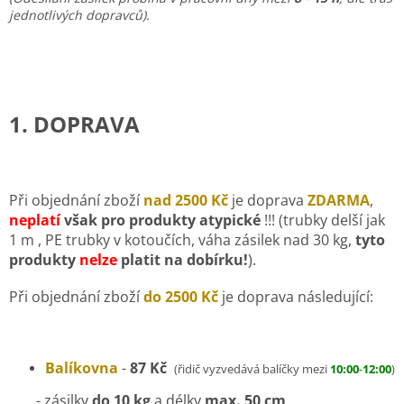
jednotlivých dopravců).
1. DOPRAVA
Při objednání zboží
nad
2500 Kč
je doprava
ZDARMA
,
neplatí
však pro produkty atypické
!!! (trubky delší jak
1 m , PE trubky v kotoučích, váha zásilek nad 30 kg,
tyto
produkty
nelze
platit na dobírku!
).
Při objednání zboží
do
2500 Kč
je doprava následující:
Balíkovna
-
87 Kč
(řidič vyzvedává balíčky mezi
10:00
-
12:00
)
- zásilky
do 10 kg
a délky
max. 50 cm