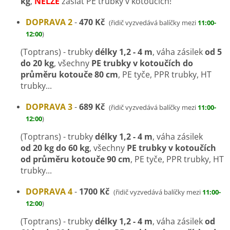
kg
,
NELZE
zaslat PE trubky v kotoučích!
DOPRAVA 2
-
470 Kč
(řidič vyzvedává balíčky mezi
11:00-
12:00
)
(Toptrans) - trubky
délky 1,2 - 4 m
,
váha zásilek
od 5
do 20 kg
, všechny
PE trubky v kotoučích do
průměru kotouče 80 cm
, PE tyče, PPR trubky, HT
trubky...
DOPRAVA 3
-
689 Kč
(řidič vyzvedává balíčky mezi
11:00-
12:00
)
(Toptrans) - trubky
délky 1,2 - 4 m
, váha zásilek
od 20 kg do 60 kg
, všechny
PE trubky v kotoučích
od průměru kotouče 90 cm
, PE tyče, PPR trubky, HT
trubky...
DOPRAVA 4
-
1700 Kč
(řidič vyzvedává balíčky mezi
11:00-
12:00
)
(Toptrans) - trubky
délky 1,2 - 4 m
, váha zásilek
od