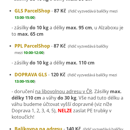
GLS ParcelShop
-
87 Kč
(řidič vyzvedává balíčky mezi
13:00
-
15:00
)
- zásilky
do 10 kg
a délky
max. 95 cm
, u Alzaboxu je
to
max. 65 cm
PPL ParcelShop
-
87 Kč
(řidič vyzvedává balíčky
mezi
10:00-12:00
)
- zásilky
do 10 kg
a délky
max. 110 cm
DOPRAVA GLS
-
120 Kč
(řidič vyzvedává balíčky mezi
13:00-15:00
)
- doručení
na libovolnou adresu v ČR
. Zásilky
max.
délky 110 cm
a váhy
do 30 kg
.
Vše nad tuto délku a
váhu budeme účtovat vyšší dopravné (viz níže
Doprava 1, 2, 3, 4, 5),
NELZE
zaslat PE trubky v
kotoučích!
Balíkovna na adresu
-
140 Kč
(řidič vyzvedává balíčky