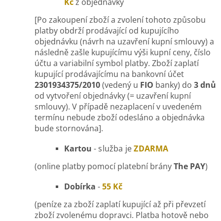
Kč
z objednávky
[Po zakoupení zboží a zvolení tohoto způsobu
platby obdrží prodávající od kupujícího
objednávku (návrh na uzavření kupní smlouvy) a
následně zašle kupujícímu výši kupní ceny, číslo
účtu a variabilní symbol platby. Zboží zaplatí
kupující prodávajícímu na bankovní účet
2301934375/2010
(vedený u
FIO
banky) do
3 dnů
od vytvoření objednávky (= uzavření kupní
smlouvy). V případě nezaplacení v uvedeném
termínu nebude zboží odesláno a objednávka
bude stornována].
Kartou
- služba je
ZDARMA
(online platby pomocí platební brány
The PAY
)
Dobírka
-
55 Kč
(peníze za zboží zaplatí kupující až při převzetí
zboží zvolenému dopravci. Platba hotově nebo