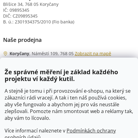
Blišice 34, 768 05 Koryčany
IČ: 09895345
DIČ: CZ09895345
B. ú.: 2301934375/2010 (Fio banka)
Naše prodejna
Koryčany
, Náměstí 109, 768 05
Zobrazit na mapě
Otevírací doba
Že správné měření je základ každého
Po - Čt
06:00 - 07:00
projektu ví každý kutil.
07:30 - 15:30
Pá
06:00 - 07:00
A stejně je tomu i při provozování e-shopu, na který se
07:30 - 15:00
zákazníci rádi vracejí. A tak i ten náš používá cookies,
aby vše fungovalo a abychom jej pro vás neustále
So
07:00 - 10:00
zlepšovali. Pomozte nám smontovat web a reklamy tak,
Ne
zavřeno
aby vám to lícovalo.
Více informací naleznete v
Podmínkách ochrany
osobních údajů
.