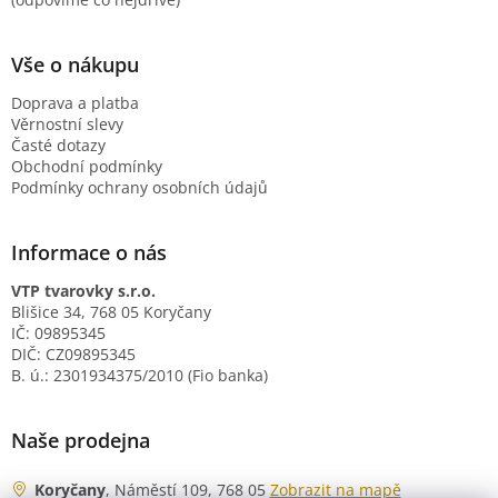
Vše o nákupu
Doprava a platba
Věrnostní slevy
Časté dotazy
Obchodní podmínky
Podmínky ochrany osobních údajů
Informace o nás
VTP tvarovky s.r.o.
Blišice 34, 768 05 Koryčany
IČ: 09895345
DIČ: CZ09895345
B. ú.: 2301934375/2010 (Fio banka)
Naše prodejna
Koryčany
, Náměstí 109, 768 05
Zobrazit na mapě