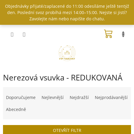
Přejít
Objednávky přijaté/zaplacené do 11:00 odesíláme ještě tentýž
na
den. Poslední svoz probíhá mezi 14:00–15:00. Nejste si jistí?
obsah
Zavolejte nám nebo napište do chatu.
NÁKUP
KOŠÍK
Nerezová vsuvka - REDUKOVANÁ
Ř
a
Doporučujeme
Nejlevnější
Nejdražší
Nejprodávanější
z
e
Abecedně
n
í
p
OTEVŘÍT FILTR