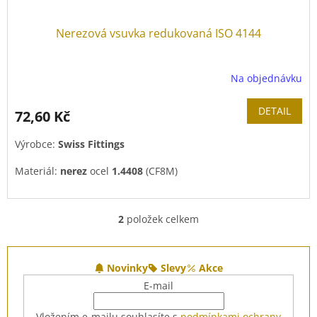
Nerezová vsuvka redukovaná ISO 4144
Na objednávku
DETAIL
72,60 Kč
Výrobce:
Swiss Fittings
Materiál:
nerez
ocel
1.4408
(CF8M)
2
položek celkem
O
v
l
Z
á
á
Novinky
Slevy
Akce
d
p
E-mail
a
a
c
t
Vložením e-mailu souhlasíte s
podmínkami ochrany