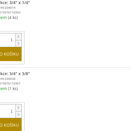
ce: 3/4" x 1/4"
245-034014
019576116950
adem
(4 ks)
O KOŠÍKU
ce: 3/4" x 3/8"
245-034038
019576116967
adem
(1 ks)
O KOŠÍKU