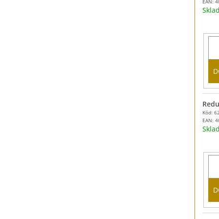
EAN:
4
Skl
D
Reduk
Kód: 6
EAN:
4
Skl
D