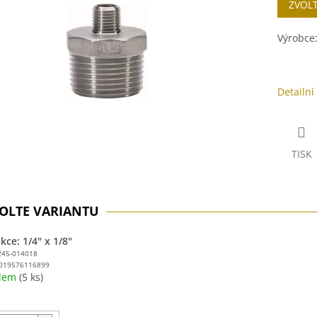
ZVOL
cena:
ek.
Výrobce
Detailní
TISK
ce: 1/4" x 1/8"
245-014018
019576116899
adem
(5 ks)