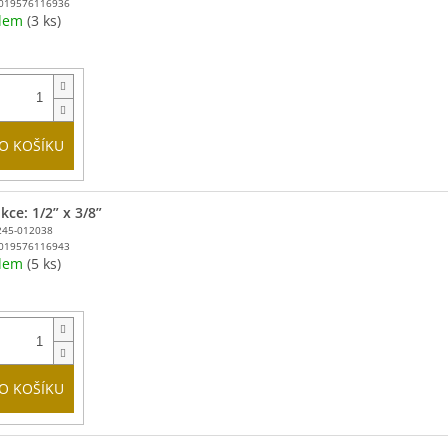
019576116936
adem
(3 ks)
O KOŠÍKU
ce: 1/2” x 3/8”
245-012038
019576116943
adem
(5 ks)
O KOŠÍKU