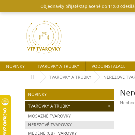
Přejít
Objednávky přijaté/zaplacené do 11:00 odesílám
na
obsah
NOVINKY
TVAROVKY A TRUBKY
VODOINSTALACE
Domů
TVAROVKY A TRUBKY
NEREZOVÉ TVA
P
Ner
o
Přeskočit
NOVINKY
kategorie
s
Průměr
Neoho
t
TVAROVKY A TRUBKY
hodnoc
r
produk
MOSAZNÉ TVAROVKY
a
je
NEREZOVÉ TVAROVKY
n
0,0
z
n
MĚDĚNÉ (Cu) TVAROVKY