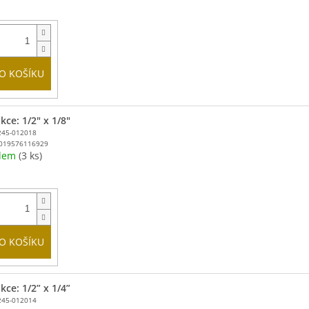
O KOŠÍKU
ce: 1/2" x 1/8"
245-012018
019576116929
adem
(3 ks)
O KOŠÍKU
ce: 1/2” x 1/4”
245-012014