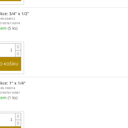
ce: 3/4” x 1/2”
245-034012
019576116974
adem
(5 ks)
O KOŠÍKU
kce: 1" x 1/4"
245-100014
019576116981
adem
(1 ks)