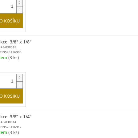
O KOŠÍKU
ce: 3/8" x 1/8"
245-038018
019576116905
adem
(3 ks)
O KOŠÍKU
ce: 3/8” x 1/4”
245-038014
019576116912
adem
(3 ks)