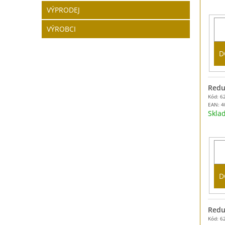
VÝPRODEJ
VÝROBCI
D
Reduk
Kód: 6
EAN:
4
Skl
D
Reduk
Kód: 6