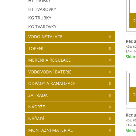
HT TRUBKY
HT TVAROVKY
KG TRUBKY
D
KG TVAROVKY
VODOINSTALACE
Reduk
Kód: 6
TOPENÍ
EAN:
4
Skl
MĚŘENÍ A REGULACE
VODOVODNÍ BATERIE
ODPADY A KANALIZACE
D
ZAHRADA
NÁDRŽE
Reduk
NÁŘADÍ
Kód: 6
EAN:
4
MONTÁŽNÍ MATERIÁL
Skl