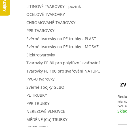
5
í
LITINOVÉ TVAROVKY - pozink
hvězdič
p
OCELOVÉ TVAROVKY
a
n
CHROMOVANÉ TVAROVKY
e
PPR TVAROVKY
l
Svěrné tvarovky na PE trubky - PLAST
Svěrné tvarovky na PE trubky - MOSAZ
Elektrotvarovky
Tvarovky PE 80 pro polyfúzní svařování
Tvarovky PE 100 pro svařování NATUPO
PVC-U tvarovky
Svěrné spojky GEBO
PE TRUBKY
Reduk
Kód: 6
PPR TRUBKY
EAN:
4
Skl
NEREZOVÉ VLNOVCE
MĚDĚNÉ (Cu) TRUBKY