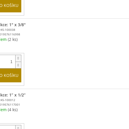
O KOŠÍKU
kce: 1" x 3/8"
245-100038
019576116998
adem
(2 ks)
O KOŠÍKU
kce: 1” x 1/2”
245-100012
019576117001
adem
(4 ks)