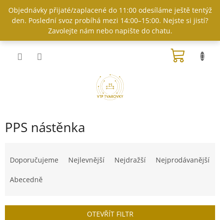
Přejít
Objednávky přijaté/zaplacené do 11:00 odesíláme ještě tentýž
na
den. Poslední svoz probíhá mezi 14:00–15:00. Nejste si jistí?
obsah
Zavolejte nám nebo napište do chatu.
NÁKUP
KOŠÍK
PPS nástěnka
Ř
a
Doporučujeme
Nejlevnější
Nejdražší
Nejprodávanější
z
e
Abecedně
n
í
p
OTEVŘÍT FILTR