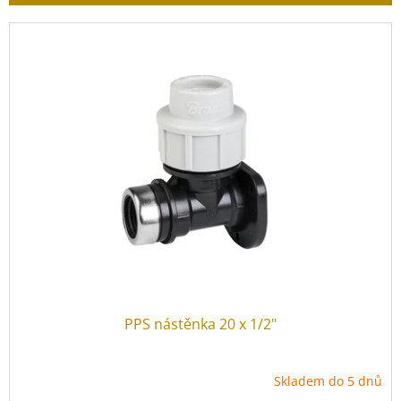
r
o
V
d
ý
u
p
k
i
t
s
ů
p
r
o
d
u
k
t
ů
PPS nástěnka 20 x 1/2"
Skladem do 5 dnů