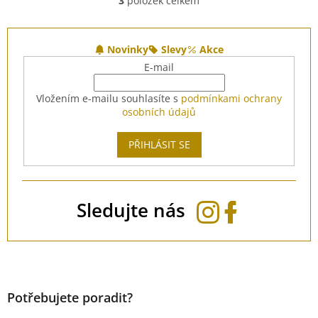
3
položek celkem
O
v
l
Z
á
á
Novinky
Slevy
Akce
d
p
E-mail
a
a
c
t
Vložením e-mailu souhlasíte s
podmínkami ochrany
í
í
osobních údajů
p
r
v
PŘIHLÁSIT SE
k
y
v
ý
Sledujte nás
p
i
s
u
Potřebujete poradit?