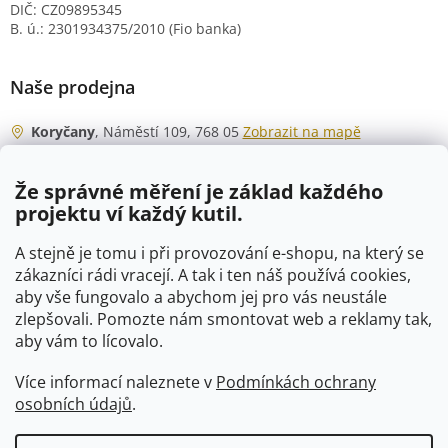
DIČ: CZ09895345
B. ú.: 2301934375/2010 (Fio banka)
Naše prodejna
Koryčany
, Náměstí 109, 768 05
Zobrazit na mapě
Otevírací doba
Že správné měření je základ každého
Po - Čt
06:00 - 07:00
projektu ví každý kutil.
07:30 - 15:30
Pá
06:00 - 07:00
A stejně je tomu i při provozování e-shopu, na který se
07:30 - 15:00
zákazníci rádi vracejí. A tak i ten náš používá cookies,
aby vše fungovalo a abychom jej pro vás neustále
So
07:00 - 10:00
zlepšovali. Pomozte nám smontovat web a reklamy tak,
Ne
zavřeno
aby vám to lícovalo.
Více informací naleznete v
Podmínkách ochrany
osobních údajů
.
Vytvořil Shoptet