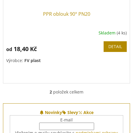
PPR oblouk 90° PN20
Skladem
(4 ks)
DETAIL
18,40 Kč
od
Výrobce:
FV plast
2
položek celkem
O
v
l
Z
á
á
Novinky
Slevy
Akce
d
p
E-mail
a
a
c
t
Vložením e-mailu souhlasíte s
podmínkami ochrany