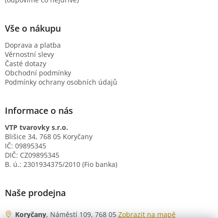
Vše o nákupu
Doprava a platba
Věrnostní slevy
Časté dotazy
Obchodní podmínky
Podmínky ochrany osobních údajů
Informace o nás
VTP tvarovky s.r.o.
Blišice 34, 768 05 Koryčany
IČ: 09895345
DIČ: CZ09895345
B. ú.: 2301934375/2010 (Fio banka)
Naše prodejna
Koryčany
, Náměstí 109, 768 05
Zobrazit na mapě