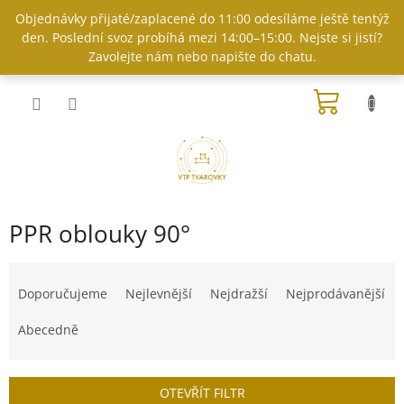
Přejít
Objednávky přijaté/zaplacené do 11:00 odesíláme ještě tentýž
na
den. Poslední svoz probíhá mezi 14:00–15:00. Nejste si jistí?
obsah
Zavolejte nám nebo napište do chatu.
NÁKUP
KOŠÍK
PPR oblouky 90°
Ř
a
Doporučujeme
Nejlevnější
Nejdražší
Nejprodávanější
z
e
Abecedně
n
í
p
OTEVŘÍT FILTR