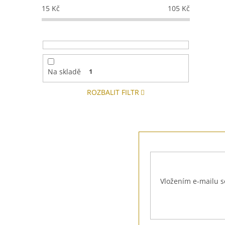
15
Kč
105
Kč
Na skladě
1
ROZBALIT FILTR
Z
á
p
a
t
Vložením e-mailu s
í