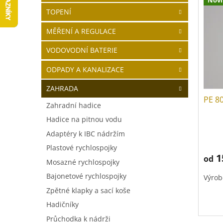
V
a
í
TOPENÍ
ý
n
p
p
n
r
MĚŘENÍ A REGULACE
i
í
o
s
p
d
VODOVODNÍ BATERIE
p
a
u
r
n
k
ODPADY A KANALIZACE
o
e
t
ZAHRADA
d
l
ů
PE 8
u
Zahradní hadice
k
Hadice na pitnou vodu
t
ů
Adaptéry k IBC nádržím
Plastové rychlospojky
1
od
Mosazné rychlospojky
Bajonetové rychlospojky
Výrob
Zpětné klapky a sací koše
Hadičníky
Průchodka k nádrži