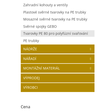
Zahradní kohouty a ventily
Plastové svěrné tvarovky na PE trubky
Mosazné svěrné tvarovky na PE trubky
Svěrné spojky GEBO
Tvarovky PE 80 pro polyfúzní svařování
PE trubky
NÁDRŽE
NÁŘADÍ
MONTÁŽNÍ MATERIÁL
VÝPRODEJ
VÝROBCI
Cena