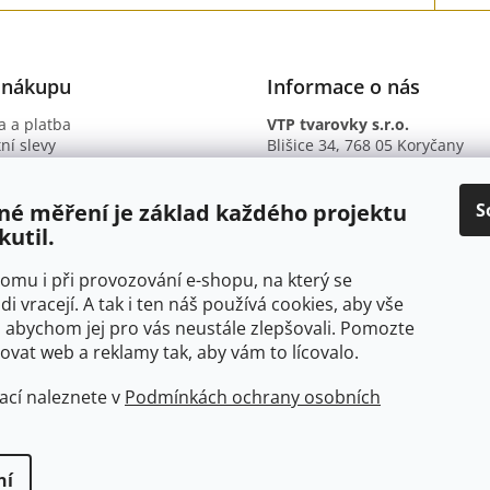
 nákupu
Informace o nás
 a platba
VTP tvarovky s.r.o.
ní slevy
Blišice 34, 768 05 Koryčany
otazy
IČ: 09895345
ní podmínky
DIČ: CZ09895345
ky ochrany osobních údajů
B. ú.: 2301934375/2010 (Fio ba
S
né měření je základ každého projektu
kutil.
 tomu i při provozování e-shopu, na který se
di vracejí. A tak i ten náš používá cookies, aby vše
 abychom jej pro vás neustále zlepšovali. Pomozte
at web a reklamy tak, aby vám to lícovalo.
ací naleznete v
Podmínkách ochrany osobních
ní
yhrazena.
Upravit nastavení cookies