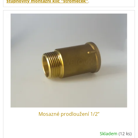
stupňovitý montážní klíč "stromeček"
.
Mosazné prodloužení 1/2”
Skladem
(12 ks)
Průměrné