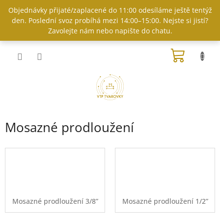
Přejít
Objednávky přijaté/zaplacené do 11:00 odesíláme ještě tentýž
na
den. Poslední svoz probíhá mezi 14:00–15:00. Nejste si jistí?
obsah
Zavolejte nám nebo napište do chatu.
NÁKUP
KOŠÍK
Mosazné prodloužení
Mosazné prodloužení 3/8”
Mosazné prodloužení 1/2”