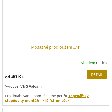
Mosazné prodloužení 3/4”
Skladem
(11 ks)
DETAIL
40 Kč
od
Výrobce:
V&G Valogin
Pro dotahovaní doporučujeme použít
Topenářský
stupňovitý montážní klíč "stromeček"
.