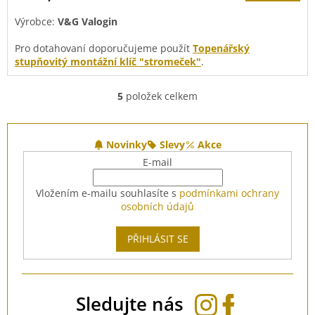
Výrobce:
V&G Valogin
Pro dotahovaní doporučujeme použít
Topenářský
stupňovitý montážní klíč "stromeček"
.
5
položek celkem
O
v
l
Z
á
á
Novinky
Slevy
Akce
d
p
E-mail
a
a
c
t
Vložením e-mailu souhlasíte s
podmínkami ochrany
í
í
osobních údajů
p
r
v
PŘIHLÁSIT SE
k
y
v
ý
Sledujte nás
p
i