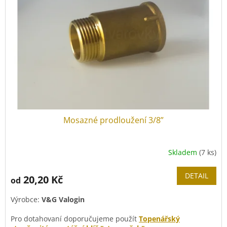
ů
p
r
o
d
u
k
t
ů
Mosazné prodloužení 3/8”
Skladem
(7 ks)
DETAIL
20,20 Kč
od
Výrobce:
V&G Valogin
Pro dotahovaní doporučujeme použít
Topenářský