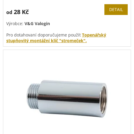
hodnocení
produktu
DETAIL
28 Kč
od
je
5,0
Výrobce:
V&G Valogin
z
5
Pro dotahovaní doporučujeme použít
Topenářský
hvězdiček.
stupňovitý montážní klíč "stromeček".