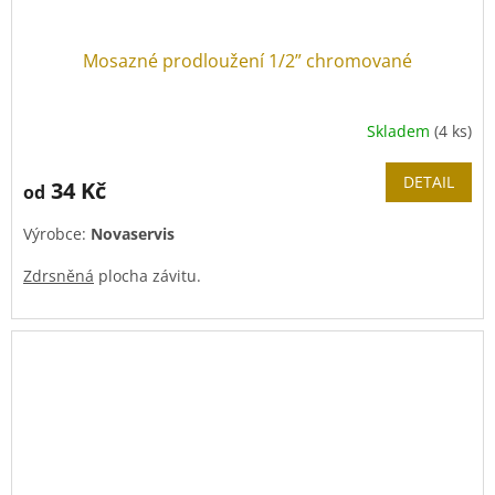
Mosazné prodloužení 1/2” chromované
Skladem
(4 ks)
DETAIL
34 Kč
od
Výrobce:
Novaservis
Zdrsněná
plocha závitu.
Pro dotahovaní doporučujeme použít "
Topenářský
stupňovitý montážní klíč "stromeček
".