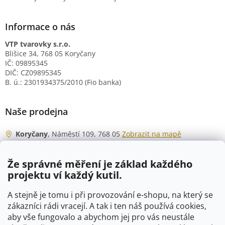
Informace o nás
VTP tvarovky s.r.o.
Blišice 34, 768 05 Koryčany
IČ: 09895345
DIČ: CZ09895345
B. ú.: 2301934375/2010 (Fio banka)
Naše prodejna
Koryčany
, Náměstí 109, 768 05
Zobrazit na mapě
Otevírací doba
Že správné měření je základ každého
Po - Čt
06:00 - 07:00
projektu ví každý kutil.
07:30 - 15:30
Pá
06:00 - 07:00
A stejně je tomu i při provozování e-shopu, na který se
07:30 - 15:00
zákazníci rádi vracejí. A tak i ten náš používá cookies,
aby vše fungovalo a abychom jej pro vás neustále
So
07:00 - 10:00