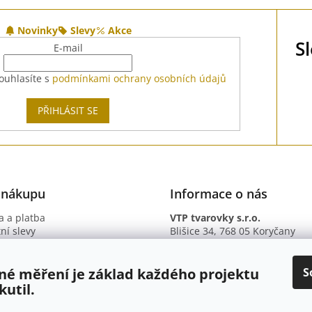
Novinky
Slevy
Akce
S
E-mail
ouhlasíte s
podmínkami ochrany osobních údajů
PŘIHLÁSIT SE
 nákupu
Informace o nás
 a platba
VTP tvarovky s.r.o.
ní slevy
Blišice 34, 768 05 Koryčany
otazy
IČ: 09895345
ní podmínky
DIČ: CZ09895345
ky ochrany osobních údajů
B. ú.: 2301934375/2010 (Fio ba
S
né měření je základ každého projektu
kutil.