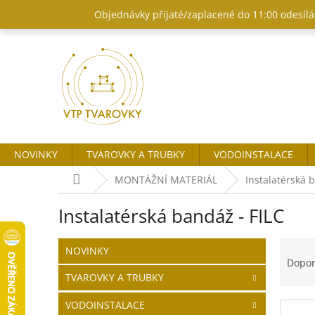
Přejít
Objednávky přijaté/zaplacené do 11:00 odesílám
na
obsah
NOVINKY
TVAROVKY A TRUBKY
VODOINSTALACE
Domů
MONTÁŽNÍ MATERIÁL
Instalatérská 
Instalatérská bandáž - FILC
P
Ř
Přeskočit
NOVINKY
o
kategorie
a
Dopo
s
z
TVAROVKY A TRUBKY
t
e
r
n
VODOINSTALACE