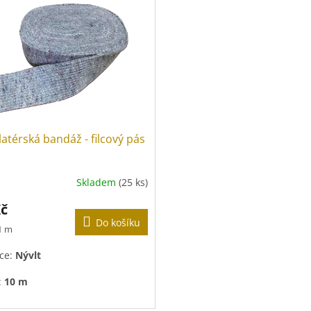
latérská bandáž - filcový pás
Skladem
(25 ks)
Kč
Do košíku
 1 m
ce:
Nývlt
:
10 m
:
7 cm