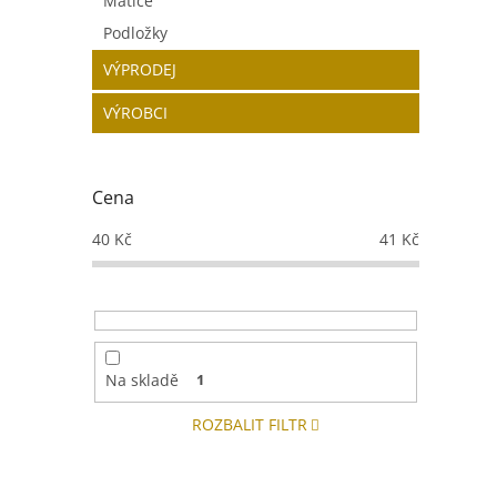
Matice
Podložky
VÝPRODEJ
VÝROBCI
Cena
40
Kč
41
Kč
Na skladě
1
ROZBALIT FILTR