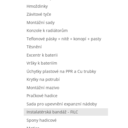
Hmoždinky
Závitové tyče
Montážní sady
Konzole k radiátorům
Teflonové pásky + nitě + konopí + pasty
Těsnění
Excentr k baterii
Vršky k bateriím
Úchytky plastové na PPR a Cu trubky
Krytky na potrubí
Montážní mazivo
Pračkové hadice
Sada pro upevnění expanzní nádoby
Instalatérská bandáž - FILC
Spony hadicové