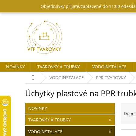
Přejít
Objednávky přijaté/zaplacené do 11:00 odesílám
na
obsah
NOVINKY
TVAROVKY A TRUBKY
VODOINSTALACE
Domů
VODOINSTALACE
PPR TVAROVKY
Úchytky plastové na PPR trub
P
Ř
Přeskočit
NOVINKY
o
kategorie
a
Dopo
s
z
TVAROVKY A TRUBKY
t
e
r
n
VODOINSTALACE