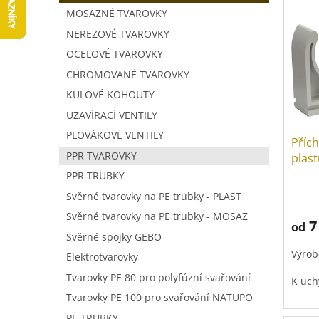
V
a
í
MOSAZNÉ TVAROVKY
ý
n
p
p
NEREZOVÉ TVAROVKY
n
r
i
í
o
OCELOVÉ TVAROVKY
s
p
d
CHROMOVANÉ TVAROVKY
p
a
u
KULOVÉ KOHOUTY
r
n
k
o
e
t
UZAVÍRACÍ VENTILY
d
l
ů
PLOVÁKOVÉ VENTILY
Přích
u
PPR TVAROVKY
plas
k
t
PPR TRUBKY
ů
Svěrné tvarovky na PE trubky - PLAST
Svěrné tvarovky na PE trubky - MOSAZ
7
od
Svěrné spojky GEBO
Výrob
Elektrotvarovky
Tvarovky PE 80 pro polyfúzní svařování
K uch
Tvarovky PE 100 pro svařování NATUPO
PE TRUBKY