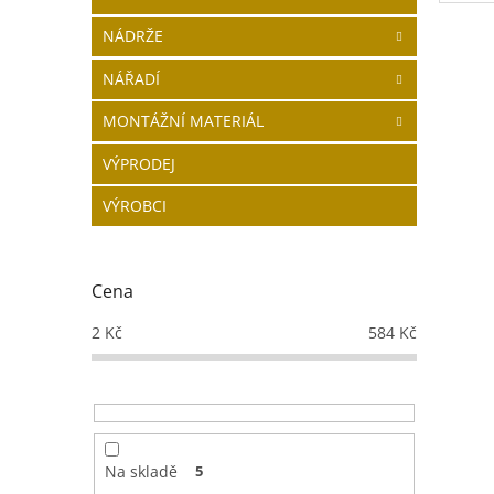
Cena 
obráz
NÁDRŽE
více ú
NÁŘADÍ
MONTÁŽNÍ MATERIÁL
VÝPRODEJ
VÝROBCI
Cena
2
Kč
584
Kč
Na skladě
5