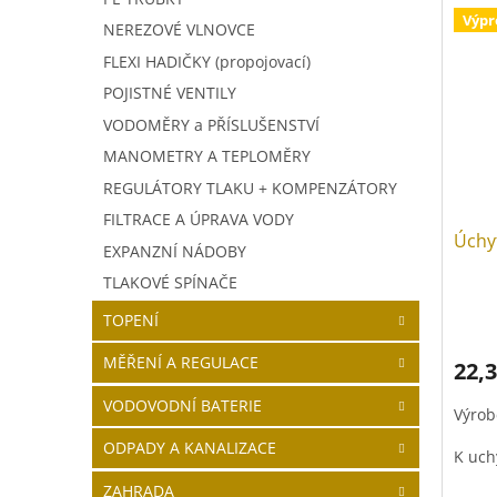
Výpr
NEREZOVÉ VLNOVCE
FLEXI HADIČKY (propojovací)
POJISTNÉ VENTILY
VODOMĚRY a PŘÍSLUŠENSTVÍ
MANOMETRY A TEPLOMĚRY
REGULÁTORY TLAKU + KOMPENZÁTORY
FILTRACE A ÚPRAVA VODY
Úchy
EXPANZNÍ NÁDOBY
TLAKOVÉ SPÍNAČE
TOPENÍ
MĚŘENÍ A REGULACE
22,3
VODOVODNÍ BATERIE
Výrob
ODPADY A KANALIZACE
K uch
ZAHRADA