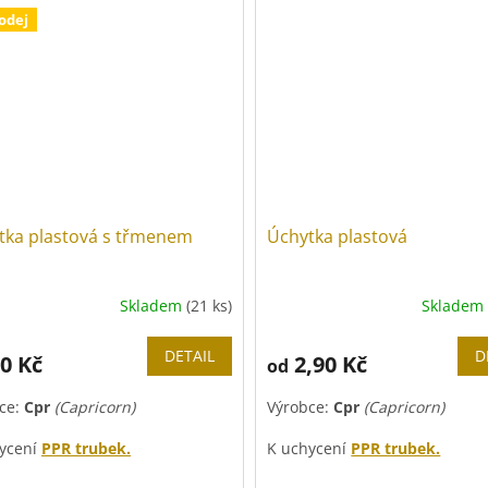
K uchycení
PE trubek
.
odej
tka plastová s třmenem
Úchytka plastová
Skladem
(21 ks)
Skladem
DETAIL
D
0 Kč
2,90 Kč
od
ce:
Cpr
(Capricorn)
Výrobce:
Cpr
(Capricorn)
ycení
PPR trubek.
K uchycení
PPR trubek.