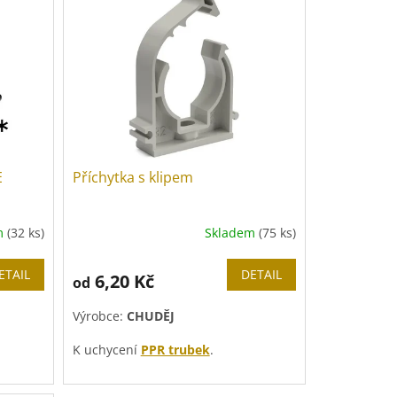
E
Příchytka s klipem
m
(32 ks)
Skladem
(75 ks)
ETAIL
DETAIL
6,20 Kč
od
Výrobce:
CHUDĚJ
K uchycení
PPR trubek
.