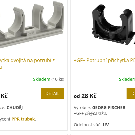
ytka dvojitá na potrubí z
+GF+ Potrubní příchytka P
tu
Skladem
(10 ks)
Sklade
DETAIL
D
 Kč
28 Kč
od
ce:
CHUDĚJ
Výrobce:
GEORG FISCHER
+GF+
(Švýcarsko)
ycení
PPR trubek
.
Odolnost vůči
UV
.