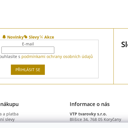
Novinky
Slevy
Akce
S
E-mail
ouhlasíte s
podmínkami ochrany osobních údajů
PŘIHLÁSIT SE
 nákupu
Informace o nás
 a platba
VTP tvarovky s.r.o.
ní slevy
Blišice 34, 768 05 Koryčany
otazy
IČ: 09895345