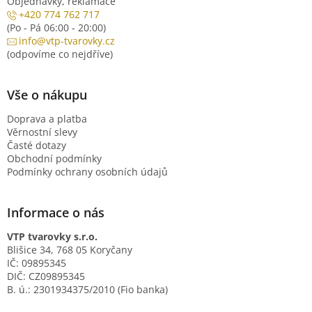
Objednávky, reklamace
+420 774 762 717
(Po - Pá 06:00 - 20:00)
info@vtp-tvarovky.cz
(odpovíme co nejdříve)
Vše o nákupu
Doprava a platba
Věrnostní slevy
Časté dotazy
Obchodní podmínky
Podmínky ochrany osobních údajů
Informace o nás
VTP tvarovky s.r.o.
Blišice 34, 768 05 Koryčany
IČ: 09895345
DIČ: CZ09895345
B. ú.: 2301934375/2010 (Fio banka)