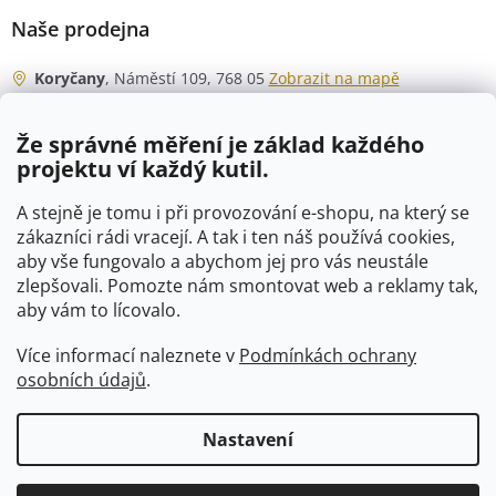
Naše prodejna
Koryčany
, Náměstí 109, 768 05
Zobrazit na mapě
Otevírací doba
Že správné měření je základ každého
Po - Čt
06:00 - 07:00
projektu ví každý kutil.
07:30 - 15:30
Pá
06:00 - 07:00
A stejně je tomu i při provozování e-shopu, na který se
07:30 - 15:00
zákazníci rádi vracejí. A tak i ten náš používá cookies,
aby vše fungovalo a abychom jej pro vás neustále
So
07:00 - 10:00
zlepšovali. Pomozte nám smontovat web a reklamy tak,
Ne
zavřeno
aby vám to lícovalo.
Více informací naleznete v
Podmínkách ochrany
osobních údajů
.
Vytvořil Shoptet
Nastavení
Copyright 2026
VTP-tvarovky.cz
. Všechna práva vyhrazena.