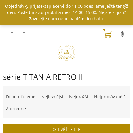
Přejít
Objednávky přijaté/zaplacené do 11:00 odesíláme ještě tentýž
na
den. Poslední svoz probíhá mezi 14:00–15:00. Nejste si jistí?
obsah
Zavolejte nám nebo napište do chatu.
NÁKUP
KOŠÍK
série TITANIA RETRO II
Ř
a
Doporučujeme
Nejlevnější
Nejdražší
Nejprodávanější
z
e
Abecedně
n
í
p
OTEVŘÍT FILTR