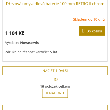
Dřezová umyvadlová baterie 100 mm RETRO II chrom
Skladem do 10 dnů
Do košíku
1 104 Kč
Výrobce:
Novaservis
Záruka na těsnost kartuše:
5 let
NAČÍST 1 DALŠÍ
S
1
2
t
O
r
16
položek celkem
v
á
l
NAHORU
n
á
k
o
d
v
Z
a