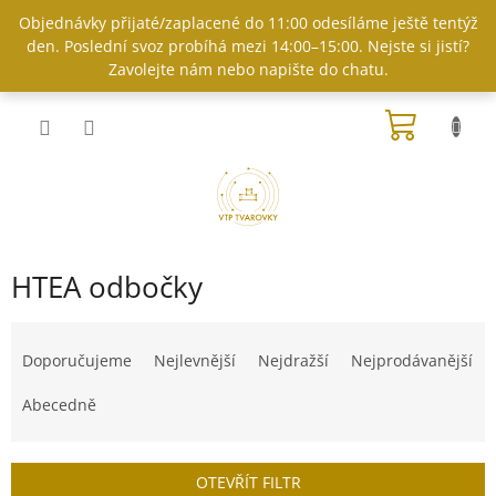
Přejít
Objednávky přijaté/zaplacené do 11:00 odesíláme ještě tentýž
na
den. Poslední svoz probíhá mezi 14:00–15:00. Nejste si jistí?
obsah
Zavolejte nám nebo napište do chatu.
NÁKUP
KOŠÍK
HTEA odbočky
Ř
a
Doporučujeme
Nejlevnější
Nejdražší
Nejprodávanější
z
e
Abecedně
n
í
p
OTEVŘÍT FILTR