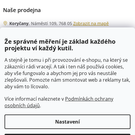
Naše prodejna
Koryčany
, Náměstí 109, 768 05
Zobrazit na mapě
Otevírací doba
Že správné měření je základ každého
Po - Čt
06:00 - 07:00
projektu ví každý kutil.
07:30 - 15:30
Pá
06:00 - 07:00
A stejně je tomu i při provozování e-shopu, na který se
07:30 - 15:00
zákazníci rádi vracejí. A tak i ten náš používá cookies,
aby vše fungovalo a abychom jej pro vás neustále
So
07:00 - 10:00
zlepšovali. Pomozte nám smontovat web a reklamy tak,
Ne
zavřeno
aby vám to lícovalo.
Více informací naleznete v
Podmínkách ochrany
osobních údajů
.
Vytvořil Shoptet
Nastavení