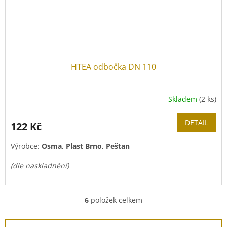
HTEA odbočka DN 110
Skladem
(2 ks)
DETAIL
122 Kč
Výrobce:
Osma
,
Plast Brno
,
Peštan
(dle naskladnění)
6
položek celkem
O
v
l
Z