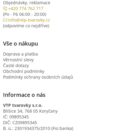
Objednávky, reklamace
+420 774 762 717
(Po - Pá 06:00 - 20:00)
info@vtp-tvarovky.cz
(odpovíme co nejdříve)
Vše o nákupu
Doprava a platba
Věrnostní slevy
Časté dotazy
Obchodní podmínky
Podmínky ochrany osobních údajů
Informace o nás
VTP tvarovky s.r.o.
Blišice 34, 768 05 Koryčany
IČ: 09895345
DIČ: CZ09895345
B. ú.: 2301934375/2010 (Fio banka)