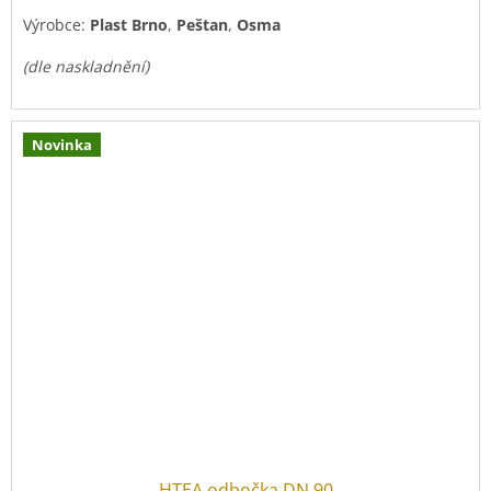
Výrobce:
Plast Brno
,
Peštan
,
Osma
(dle naskladnění)
Novinka
HTEA odbočka DN 90