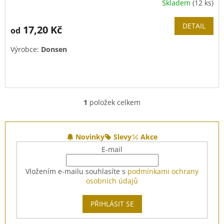
Skladem
(12 ks)
DETAIL
17,20 Kč
od
Výrobce:
Donsen
1
položek celkem
O
v
l
Z
á
á
Novinky
Slevy
Akce
d
p
E-mail
a
a
c
t
Vložením e-mailu souhlasíte s
podmínkami ochrany
í
í
osobních údajů
p
r
v
PŘIHLÁSIT SE
k
y