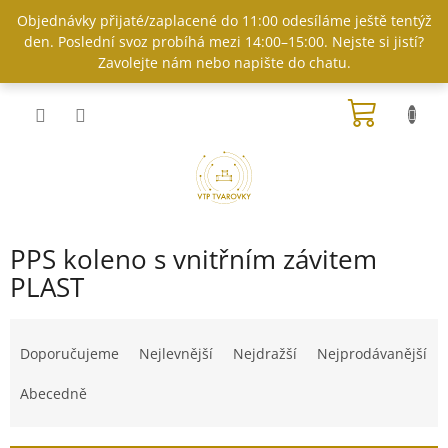
Přejít
Objednávky přijaté/zaplacené do 11:00 odesíláme ještě tentýž
na
den. Poslední svoz probíhá mezi 14:00–15:00. Nejste si jistí?
obsah
Zavolejte nám nebo napište do chatu.
NÁKUP
KOŠÍK
PPS koleno s vnitřním závitem
PLAST
Ř
a
Doporučujeme
Nejlevnější
Nejdražší
Nejprodávanější
z
e
Abecedně
n
í