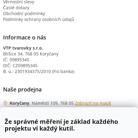
Věrnostní slevy
Časté dotazy
Obchodní podmínky
Podmínky ochrany osobních údajů
Informace o nás
VTP tvarovky s.r.o.
Blišice 34, 768 05 Koryčany
IČ: 09895345
DIČ: CZ09895345
B. ú.: 2301934375/2010 (Fio banka)
Naše prodejna
Koryčany
, Náměstí 109, 768 05
Zobrazit na mapě
Otevírací doba
Že správné měření je základ každého
Po - Čt
06:00 - 07:00
projektu ví každý kutil.
07:30 - 15:30