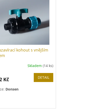
zavírací kohout s vnějším
tem
Skladem
(14 ks)
DETAIL
2 Kč
ce:
Donsen