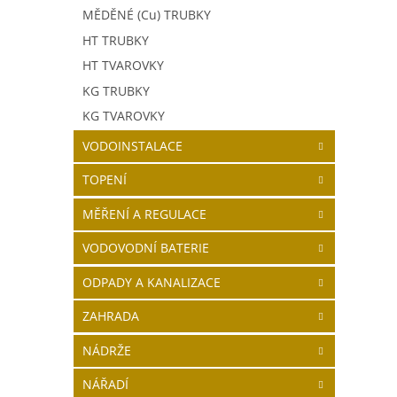
MĚDĚNÉ (Cu) TRUBKY
HT TRUBKY
HT TVAROVKY
KG TRUBKY
KG TVAROVKY
VODOINSTALACE
TOPENÍ
MĚŘENÍ A REGULACE
VODOVODNÍ BATERIE
ODPADY A KANALIZACE
ZAHRADA
NÁDRŽE
NÁŘADÍ