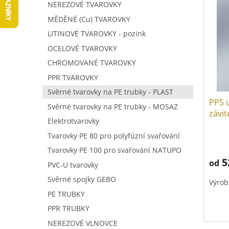
V
a
í
NEREZOVÉ TVAROVKY
ý
n
p
MĚDĚNÉ (Cu) TVAROVKY
p
n
r
LITINOVÉ TVAROVKY - pozink
i
í
o
s
p
OCELOVÉ TVAROVKY
d
p
a
u
CHROMOVANÉ TVAROVKY
r
n
k
PPR TVAROVKY
o
e
t
d
Svěrné tvarovky na PE trubky - PLAST
l
ů
PPS u
u
Svěrné tvarovky na PE trubky - MOSAZ
závi
k
Elektrotvarovky
t
Tvarovky PE 80 pro polyfúzní svařování
ů
Tvarovky PE 100 pro svařování NATUPO
5
od
PVC-U tvarovky
Svěrné spojky GEBO
Výrob
PE TRUBKY
PPR TRUBKY
NEREZOVÉ VLNOVCE