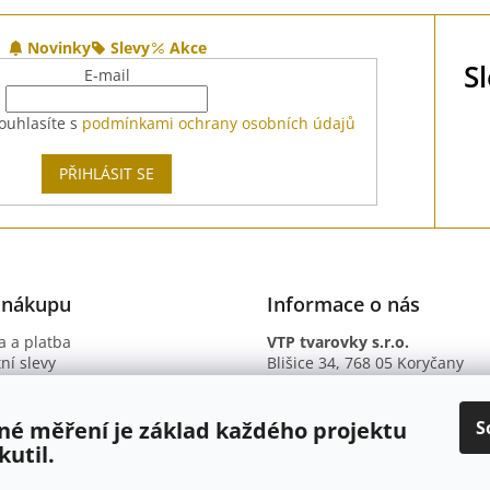
Novinky
Slevy
Akce
S
E-mail
ouhlasíte s
podmínkami ochrany osobních údajů
PŘIHLÁSIT SE
 nákupu
Informace o nás
 a platba
VTP tvarovky s.r.o.
ní slevy
Blišice 34, 768 05 Koryčany
otazy
IČ: 09895345
ní podmínky
DIČ: CZ09895345
ky ochrany osobních údajů
B. ú.: 2301934375/2010 (Fio ba
S
né měření je základ každého projektu
kutil.