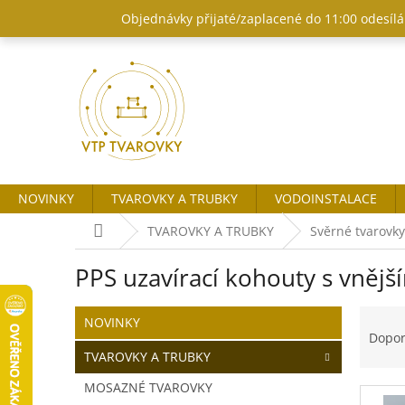
Přejít
Objednávky přijaté/zaplacené do 11:00 odesílám
na
obsah
NOVINKY
TVAROVKY A TRUBKY
VODOINSTALACE
Domů
TVAROVKY A TRUBKY
Svěrné tvarovky
PPS uzavírací kohouty s vnějš
P
Ř
Přeskočit
NOVINKY
o
kategorie
a
Dopo
s
z
TVAROVKY A TRUBKY
t
e
MOSAZNÉ TVAROVKY
r
n