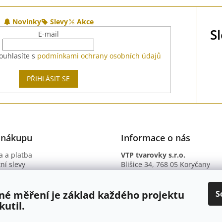
Novinky
Slevy
Akce
S
E-mail
ouhlasíte s
podmínkami ochrany osobních údajů
PŘIHLÁSIT SE
 nákupu
Informace o nás
 a platba
VTP tvarovky s.r.o.
ní slevy
Blišice 34, 768 05 Koryčany
otazy
IČ: 09895345
ní podmínky
DIČ: CZ09895345
ky ochrany osobních údajů
B. ú.: 2301934375/2010 (Fio ba
S
né měření je základ každého projektu
kutil.