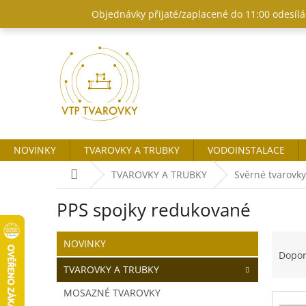
Přejít
Objednávky přijaté/zaplacené do 11:00 odesílám
na
obsah
NOVINKY
TVAROVKY A TRUBKY
VODOINSTALACE
Domů
TVAROVKY A TRUBKY
Svěrné tvarovky
PPS spojky redukované
P
Ř
Přeskočit
NOVINKY
o
kategorie
a
Dopo
s
z
TVAROVKY A TRUBKY
t
e
MOSAZNÉ TVAROVKY
r
n