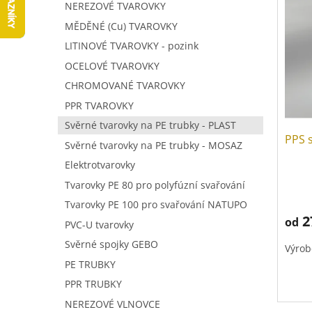
V
a
í
NEREZOVÉ TVAROVKY
ý
n
p
MĚDĚNÉ (Cu) TVAROVKY
p
n
r
LITINOVÉ TVAROVKY - pozink
i
í
o
s
p
OCELOVÉ TVAROVKY
d
p
a
u
CHROMOVANÉ TVAROVKY
r
n
k
PPR TVAROVKY
o
e
t
d
Svěrné tvarovky na PE trubky - PLAST
l
ů
PPS 
u
Svěrné tvarovky na PE trubky - MOSAZ
k
Elektrotvarovky
t
Tvarovky PE 80 pro polyfúzní svařování
ů
Tvarovky PE 100 pro svařování NATUPO
2
od
PVC-U tvarovky
Svěrné spojky GEBO
Výrob
PE TRUBKY
PPR TRUBKY
NEREZOVÉ VLNOVCE