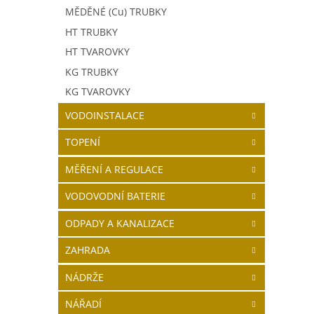
MĚDĚNÉ (Cu) TRUBKY
HT TRUBKY
HT TVAROVKY
KG TRUBKY
KG TVAROVKY
VODOINSTALACE
TOPENÍ
MĚŘENÍ A REGULACE
VODOVODNÍ BATERIE
ODPADY A KANALIZACE
ZAHRADA
NÁDRŽE
NÁŘADÍ