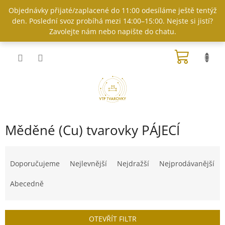
Přejít
Objednávky přijaté/zaplacené do 11:00 odesíláme ještě tentýž
na
den. Poslední svoz probíhá mezi 14:00–15:00. Nejste si jistí?
obsah
Zavolejte nám nebo napište do chatu.
NÁKUP
KOŠÍK
Měděné (Cu) tvarovky PÁJECÍ
Ř
a
Doporučujeme
Nejlevnější
Nejdražší
Nejprodávanější
z
e
Abecedně
n
í
p
OTEVŘÍT FILTR