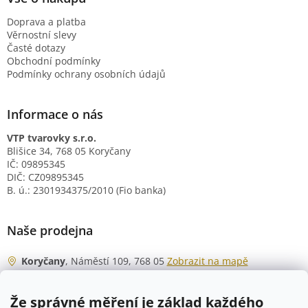
Doprava a platba
Věrnostní slevy
Časté dotazy
Obchodní podmínky
Podmínky ochrany osobních údajů
Informace o nás
VTP tvarovky s.r.o.
Blišice 34, 768 05 Koryčany
IČ: 09895345
DIČ: CZ09895345
B. ú.: 2301934375/2010 (Fio banka)
Naše prodejna
Koryčany
, Náměstí 109, 768 05
Zobrazit na mapě
Otevírací doba
Že správné měření je základ každého
Po - Čt
06:00 - 07:00