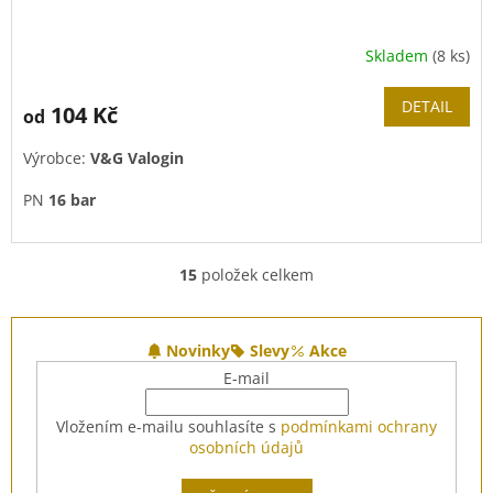
Skladem
(8 ks)
DETAIL
104 Kč
od
Výrobce:
V&G Valogin
PN
16 bar
15
položek celkem
O
v
l
Z
á
á
Novinky
Slevy
Akce
d
p
E-mail
a
a
c
t
Vložením e-mailu souhlasíte s
podmínkami ochrany
í
í
osobních údajů
p
r
v