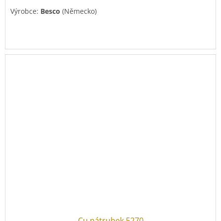
Výrobce:
Besco
(Německo)
Cu nátrubek 5270