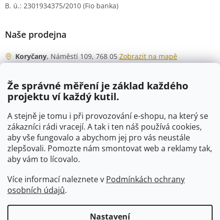
B. ú.: 2301934375/2010 (Fio banka)
Naše prodejna
Koryčany
, Náměstí 109, 768 05
Zobrazit na mapě
Otevírací doba
Že správné měření je základ každého
Po - Čt
06:00 - 07:00
projektu ví každý kutil.
07:30 - 15:30
Pá
06:00 - 07:00
A stejně je tomu i při provozování e-shopu, na který se
07:30 - 15:00
zákazníci rádi vracejí. A tak i ten náš používá cookies,
aby vše fungovalo a abychom jej pro vás neustále
So
07:00 - 10:00
zlepšovali. Pomozte nám smontovat web a reklamy tak,
Ne
zavřeno
aby vám to lícovalo.
Více informací naleznete v
Podmínkách ochrany
osobních údajů
.
Vytvořil Shoptet
Nastavení