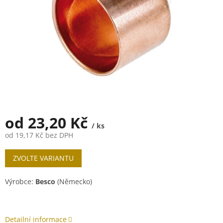
od
23,20 Kč
/ ks
od
19,17 Kč
bez DPH
Měrná
ZVOLTE VARIANTU
cena:
Výrobce:
Besco
(Německo)
Detailní informace