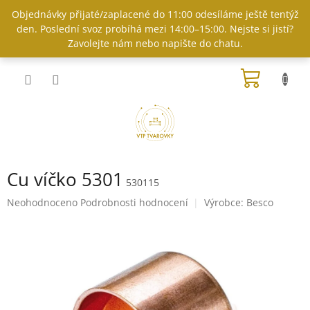
Přejít
Objednávky přijaté/zaplacené do 11:00 odesíláme ještě tentýž
na
den. Poslední svoz probíhá mezi 14:00–15:00. Nejste si jistí?
obsah
Zavolejte nám nebo napište do chatu.
NÁKUP
KOŠÍK
Cu víčko 5301
530115
Průměrné
Neohodnoceno
Podrobnosti hodnocení
Výrobce:
Besco
hodnocení
produktu
je
0,0
z
5
hvězdiček.