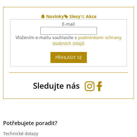
Z
á
Novinky
Slevy
Akce
p
E-mail
a
t
Vložením e-mailu souhlasíte s
podmínkami ochrany
í
osobních údajů
PŘIHLÁSIT SE
Sledujte nás
Potřebujete poradit?
Technické dotazy