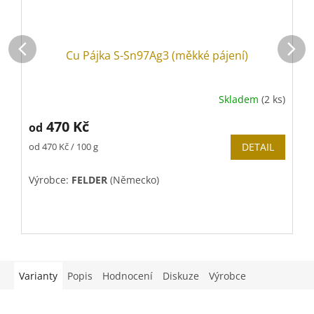
Cu Pájka S-Sn97Ag3 (měkké pájení)
Skladem
(2 ks)
470 Kč
od
Měrná
M
od 470 Kč / 100 g
DETAIL
o
cena:
c
Výrobce:
FELDER
(Německo)
V
Varianty
Popis
Hodnocení
Diskuze
Výrobce