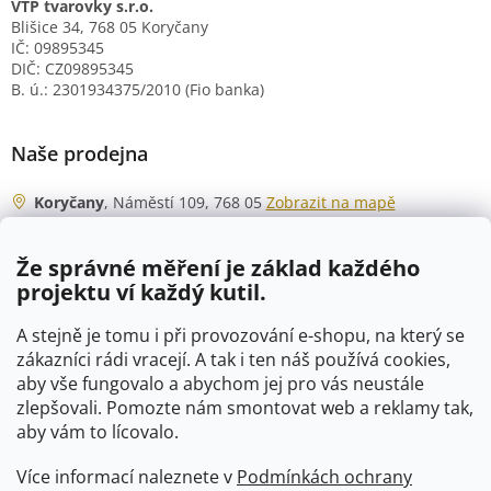
VTP tvarovky s.r.o.
Blišice 34, 768 05 Koryčany
IČ: 09895345
DIČ: CZ09895345
B. ú.: 2301934375/2010 (Fio banka)
Naše prodejna
Koryčany
, Náměstí 109, 768 05
Zobrazit na mapě
Otevírací doba
Že správné měření je základ každého
Po - Čt
06:00 - 07:00
projektu ví každý kutil.
07:30 - 15:30
Pá
06:00 - 07:00
A stejně je tomu i při provozování e-shopu, na který se
07:30 - 15:00
zákazníci rádi vracejí. A tak i ten náš používá cookies,
aby vše fungovalo a abychom jej pro vás neustále
So
07:00 - 10:00
zlepšovali. Pomozte nám smontovat web a reklamy tak,
Ne
zavřeno
aby vám to lícovalo.
Více informací naleznete v
Podmínkách ochrany