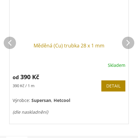
Měděná (Cu) trubka 28 x 1 mm
Skladem
390 Kč
od
Měrná
M
390 Kč / 1 m
DETAIL
2
cena:
c
Výrobce:
Supersan
,
Hetcool
V
(dle naskladnění)
(