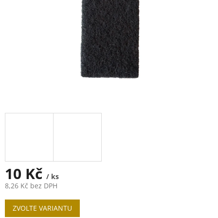
10 Kč
/ ks
8,26 Kč bez DPH
Měrná
ZVOLTE VARIANTU
cena: