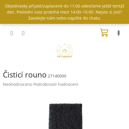
Přejít
Objednávky přijaté/zaplacené do 11:00 odesíláme ještě tentýž
na
den. Poslední svoz probíhá mezi 14:00–15:00. Nejste si jistí?
obsah
Zavolejte nám nebo napište do chatu.
NÁKUP
KOŠÍK
Čisticí rouno
27140000
Průměrné
Neohodnoceno
Podrobnosti hodnocení
hodnocení
produktu
je
0,0
z
5
hvězdiček.