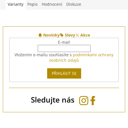
Varianty
Popis
Hodnocení
Diskuze
Z
á
Novinky
Slevy
Akce
p
E-mail
a
t
Vložením e-mailu souhlasíte s
podmínkami ochrany
í
osobních údajů
PŘIHLÁSIT SE
Sledujte nás