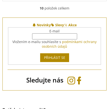
10
položek celkem
O
v
l
Z
á
á
Novinky
Slevy
Akce
d
p
E-mail
a
a
c
t
Vložením e-mailu souhlasíte s
podmínkami ochrany
í
í
osobních údajů
p
r
v
PŘIHLÁSIT SE
k
y
v
ý
Sledujte nás
p
i
s
u