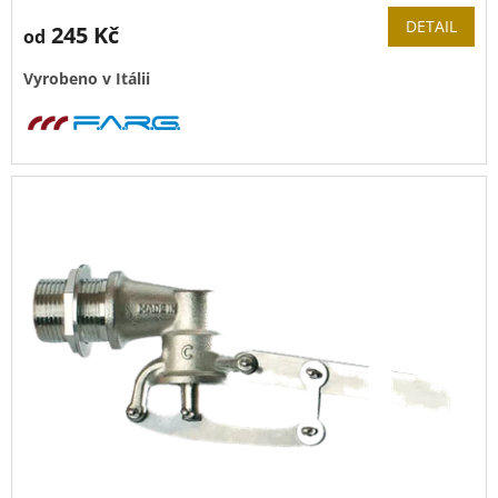
produktu
DETAIL
245 Kč
od
je
5,0
Vyrobeno v Itálii
z
5
hvězdiček.