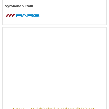
Vyrobeno v Itálii
Plovák pro
F.A.R.G. 518 Tichý plovákový dopouštěcí ventil
.