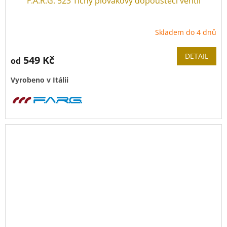
F.A.R.G. 523 Tichý plovákový dopouštěcí ventil
Skladem do 4 dnů
DETAIL
549 Kč
od
Vyrobeno v Itálii