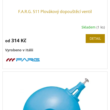
F.A.R.G. 511 Plovákový dopouštěcí ventil
Skladem
(1 ks)
DETAIL
314 Kč
od
Vyrobeno v Itálii