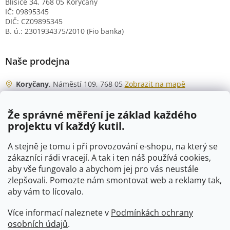
Blišice 34, 768 05 Koryčany
IČ: 09895345
DIČ: CZ09895345
B. ú.: 2301934375/2010 (Fio banka)
Naše prodejna
Koryčany
, Náměstí 109, 768 05
Zobrazit na mapě
Otevírací doba
Že správné měření je základ každého
Po - Čt
06:00 - 07:00
projektu ví každý kutil.
07:30 - 15:30
Pá
06:00 - 07:00
A stejně je tomu i při provozování e-shopu, na který se
07:30 - 15:00
zákazníci rádi vracejí. A tak i ten náš používá cookies,
aby vše fungovalo a abychom jej pro vás neustále
So
07:00 - 10:00
zlepšovali. Pomozte nám smontovat web a reklamy tak,
Ne
zavřeno
aby vám to lícovalo.
Více informací naleznete v
Podmínkách ochrany
osobních údajů
.