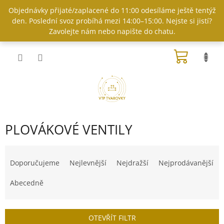
Přejít
Objednávky přijaté/zaplacené do 11:00 odesíláme ještě tentýž
na
den. Poslední svoz probíhá mezi 14:00–15:00. Nejste si jistí?
obsah
Zavolejte nám nebo napište do chatu.
NÁKUP
KOŠÍK
PLOVÁKOVÉ VENTILY
Ř
a
Doporučujeme
Nejlevnější
Nejdražší
Nejprodávanější
z
e
Abecedně
n
í
p
OTEVŘÍT FILTR