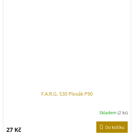
F.A.R.G. 530 Plovák P90
Skladem
(2 ks)
Do košíku
27 Kč