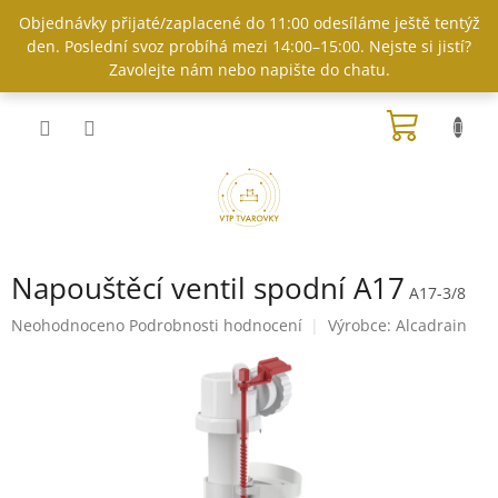
Přejít
Objednávky přijaté/zaplacené do 11:00 odesíláme ještě tentýž
na
den. Poslední svoz probíhá mezi 14:00–15:00. Nejste si jistí?
obsah
Zavolejte nám nebo napište do chatu.
NÁKUP
KOŠÍK
Napouštěcí ventil spodní A17
A17-3/8
Průměrné
Neohodnoceno
Podrobnosti hodnocení
Výrobce:
Alcadrain
hodnocení
produktu
je
0,0
z
5
hvězdiček.