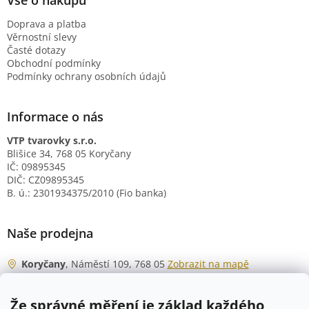
Vše o nákupu
Doprava a platba
Věrnostní slevy
Časté dotazy
Obchodní podmínky
Podmínky ochrany osobních údajů
Informace o nás
VTP tvarovky s.r.o.
Blišice 34, 768 05 Koryčany
IČ: 09895345
DIČ: CZ09895345
B. ú.: 2301934375/2010 (Fio banka)
Naše prodejna
Koryčany
, Náměstí 109, 768 05
Zobrazit na mapě
Otevírací doba
Že správné měření je základ každého
Po - Čt
06:00 - 07:00