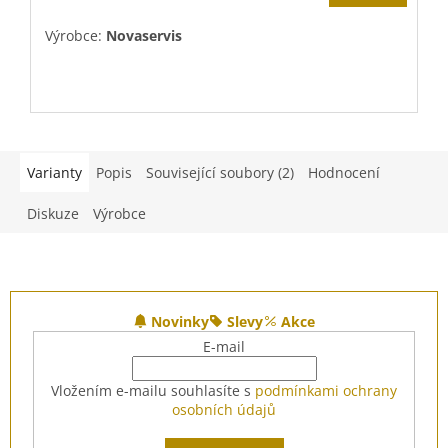
Výrobce:
Novaservis
V
Varianty
Popis
Související soubory (2)
Hodnocení
Diskuze
Výrobce
Z
á
Novinky
Slevy
Akce
p
E-mail
a
t
Vložením e-mailu souhlasíte s
podmínkami ochrany
í
osobních údajů