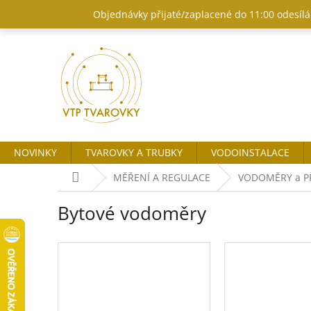
Přejít
Objednávky přijaté/zaplacené do 11:00 odesílám
na
obsah
NOVINKY
TVAROVKY A TRUBKY
VODOINSTALACE
Domů
MĚŘENÍ A REGULACE
VODOMĚRY a P
Bytové vodoměry