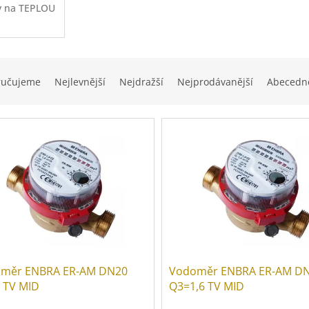
y na TEPLOU
u
ručujeme
Nejlevnější
Nejdražší
Nejprodávanější
Abecedn
měr ENBRA ER-AM DN20
Vodoměr ENBRA ER-AM D
 TV MID
Q3=1,6 TV MID