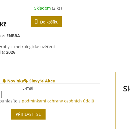
Skladem
(2 ks)
Do košíku
 Kč
ce:
ENBRA
ýroby +
metrologické ověření
la
:
2026
ověření je platná
5 let
, tedy do
O
.2031
v
l
Novinky
Slevy
Akce
á
S
d
E-mail
a
c
ouhlasíte s
podmínkami ochrany osobních údajů
í
p
PŘIHLÁSIT SE
r
v
k