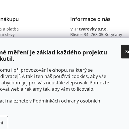
y
v
ý
p
 nákupu
Informace o nás
i
s
 a platba
VTP tvarovky s.r.o.
u
ní slevy
Blišice 34, 768 05 Koryčany
otazy
IČ: 09895345
ní podmínky
DIČ: CZ09895345
ky ochrany osobních údajů
B. ú.: 2301934375/2010 (Fio ba
S
né měření je základ každého projektu
kutil.
 tomu i při provozování e-shopu, na který se
di vracejí. A tak i ten náš používá cookies, aby vše
 abychom jej pro vás neustále zlepšovali. Pomozte
at web a reklamy tak, aby vám to lícovalo.
ací naleznete v
Podmínkách ochrany osobních
ní
yhrazena.
Upravit nastavení cookies