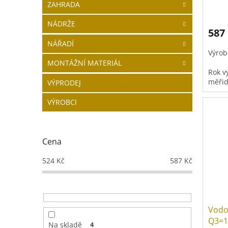
ZAHRADA
NÁDRŽE
587
NÁŘADÍ
Výrob
MONTÁŽNÍ MATERIÁL
Rok v
měřid
VÝPRODEJ
Doba 
VÝROBCI
31.12
Cena
524
Kč
587
Kč
Vodo
Q3=1
Na skladě
4