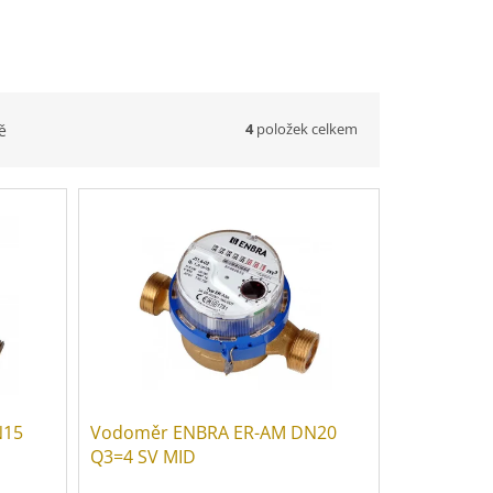
4
položek celkem
ě
N15
Vodoměr ENBRA ER-AM DN20
Q3=4 SV MID