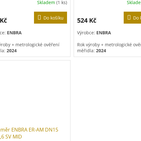
Skladem
(1 ks)
Sklad
Do košíku
Do 
 Kč
524 Kč
ce:
ENBRA
Výrobce:
ENBRA
ýroby +
metrologické ověření
Rok výroby +
metrologické ově
la
:
2024
měřidla
:
2024
ověření je platná
5 let
, tedy do
Doba ověření je platná
5 let
, 
.2029
31.12.2029
měr ENBRA ER-AM DN15
,6 SV MID