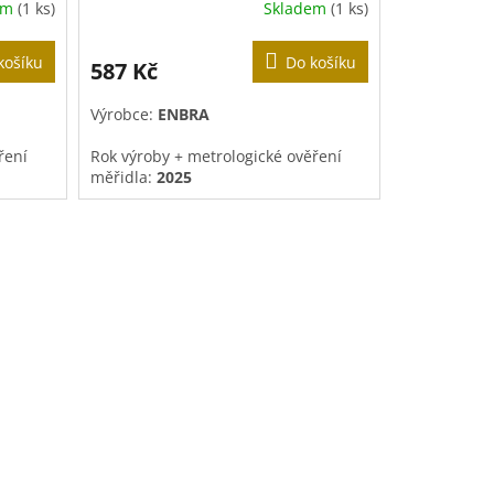
em
(1 ks)
Skladem
(1 ks)
košíku
Do košíku
587 Kč
Výrobce:
ENBRA
ření
Rok výroby +
metrologické ověření
měřidla
:
2025
tedy do
Doba ověření je platná
5 let
, tedy do
31.12.2030