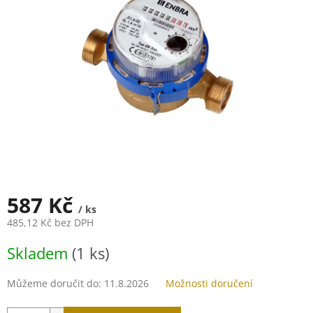
5
hvězdiček.
587 Kč
/ ks
485,12 Kč bez DPH
Měrná
Skladem
(1 ks)
cena:
Můžeme doručit do:
11.8.2026
Možnosti doručení