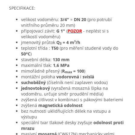
SPECIFIKACE:
velikost vodoměru:
3/4"
=
DN 20
(pro potrubí
vnitřního průměru 20 mm)
připojovací závit:
G 1"
(
POZOR
- neplést si s
velikostí vodoměru)
jmenovitý průtok
Q
= 4
m³/h
3
teplotní třída :
T50
(
pro měření studené vody do
50°C
)
stavební délka:
130 mm
maximální tlak:
1,6 MPa
mimořádně přesný (
R
= 100
)
max
montážní poloha
vodorovná
i
svislá
suchoběžný
(číselník není zaplaven vodou)
jednovtokový
(vyražená mosazná šipka na
vodoměru, určuje směr proudění média)
zvýšená citlivost v kombinaci s pákovými bateriemi
zvýšená
magnetická odolnost
bez nutnosti uklidňujících délek na vstupu a
výstupu
speciální tvar tlakové desky zvyšuje
odolnost proti
mrazu
masivní
mosazná
(CW617N) mechanicky velmi