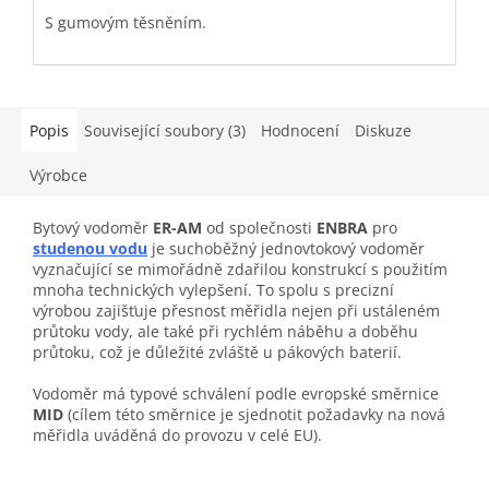
S gumovým těsněním.
S
Jako těsnění se u silnostěnných tvarovek nebojte
použít
konopí
.
Dva otvory pro plombu.
Popis
Související soubory (3)
Hodnocení
Diskuze
Výrobce
Bytový vodoměr
ER-AM
od společnosti
ENBRA
pro
studenou vodu
je suchoběžný jednovtokový vodoměr
vyznačující se mimořádně zdařilou konstrukcí s použitím
mnoha technických vylepšení. To spolu s precizní
výrobou zajišťuje přesnost měřidla nejen při ustáleném
průtoku vody, ale také při rychlém náběhu a doběhu
průtoku, což je důležité zvláště u pákových baterií.
Vodoměr má typové schválení podle evropské směrnice
MID
(cílem této směrnice je sjednotit požadavky na nová
měřidla uváděná do provozu v celé EU).