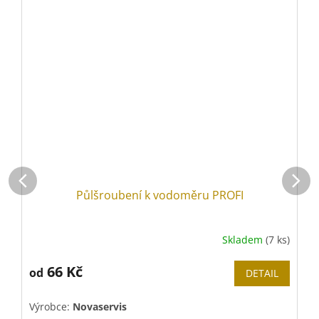
Půlšroubení k vodoměru PROFI
Skladem
(7 ks)
66 Kč
od
DETAIL
Výrobce:
Novaservis
V