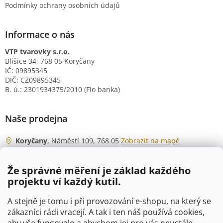
Podmínky ochrany osobních údajů
Informace o nás
VTP tvarovky s.r.o.
Blišice 34, 768 05 Koryčany
IČ: 09895345
DIČ: CZ09895345
B. ú.: 2301934375/2010 (Fio banka)
Naše prodejna
Koryčany
, Náměstí 109, 768 05
Zobrazit na mapě
Otevírací doba
Že správné měření je základ každého
Po - Čt
06:00 - 07:00
projektu ví každý kutil.
07:30 - 15:30
Pá
06:00 - 07:00
A stejně je tomu i při provozování e-shopu, na který se
07:30 - 15:00
zákazníci rádi vracejí. A tak i ten náš používá cookies,