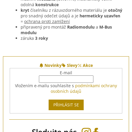
odolná
konstrukce
kryt
číselníku z rázuvzdorného materiálu je
otočný
pro snadný odečet údajů a je
hermeticky uzavřen
=
ochrana proti zamlžení
připravený pro montáž
Radiomodulu
a
M-Bus
modulu
záruka
3 roky
Z
á
Novinky
Slevy
Akce
p
E-mail
a
t
Vložením e-mailu souhlasíte s
podmínkami ochrany
í
osobních údajů
PŘIHLÁSIT SE
Sledujte nás