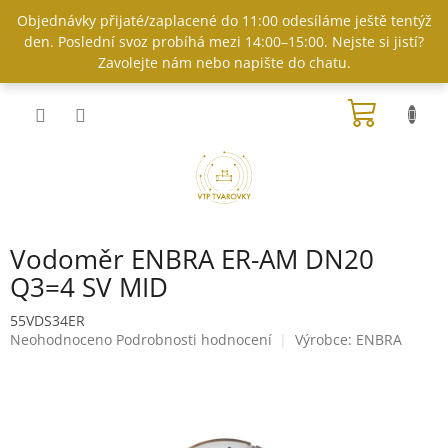
Přejít
Objednávky přijaté/zaplacené do 11:00 odesíláme ještě tentýž
na
den. Poslední svoz probíhá mezi 14:00–15:00. Nejste si jistí?
obsah
Zavolejte nám nebo napište do chatu.
NÁKUP
KOŠÍK
Vodoměr ENBRA ER-AM DN20
Q3=4 SV MID
55VDS34ER
Průměrné
Neohodnoceno
Podrobnosti hodnocení
Výrobce:
ENBRA
hodnocení
produktu
je
0,0
z