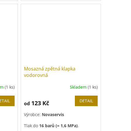
plovákem
.
Mosazná zpětná klapka
vodorovná
em
(1 ks)
Skladem
(1 ks)
ETAIL
DETAIL
123 Kč
od
Výrobce:
Novaservis
Tlak do
16 barů
(= 1,6 MPa)
.