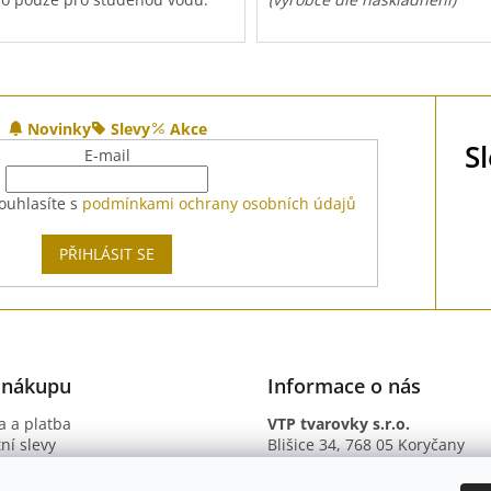
do
10 barů
(=1 MPa)
.
Max teplota vody do
70
°C
.
O
ový plovák
.
Tlak do
10 barů
(=1 MPa)
.
v
l
Mosazný
plovák
.
Novinky
Slevy
Akce
á
S
d
E-mail
a
c
ouhlasíte s
podmínkami ochrany osobních údajů
í
p
PŘIHLÁSIT SE
r
v
k
y
v
ý
p
 nákupu
Informace o nás
i
s
 a platba
VTP tvarovky s.r.o.
u
ní slevy
Blišice 34, 768 05 Koryčany
otazy
IČ: 09895345
ní podmínky
DIČ: CZ09895345