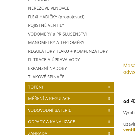
NEREZOVÉ VLNOVCE
FLEXI HADIČKY (propojovací)
POJISTNÉ VENTILY
VODOMĚRY a PŘÍSLUŠENSTVÍ
MANOMETRY A TEPLOMĚRY
REGULÁTORY TLAKU + KOMPENZÁTORY
FILTRACE A ÚPRAVA VODY
Mosa
EXPANZNÍ NÁDOBY
odvz
TLAKOVÉ SPÍNAČE
TOPENÍ
MĚŘENÍ A REGULACE
4
od
VODOVODNÍ BATERIE
Výrob
ODPADY A KANALIZACE
Uzaví
venti
ZAHRADA