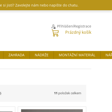
 si jistí? Zavolejte nám nebo napište do chatu.
Přihlášení
Registrace
NÁKUPNÍ
Prázdný košík
KOŠÍK
ZAHRADA
NÁDRŽE
MONTÁŽNÍ MATERIÁL
NÁŘ
11
položek celkem
ě