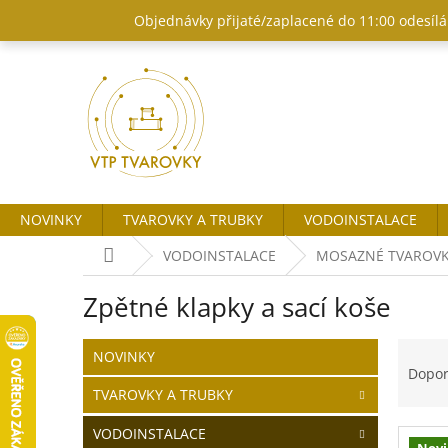
Přejít
Objednávky přijaté/zaplacené do 11:00 odesílám
na
obsah
NOVINKY
TVAROVKY A TRUBKY
VODOINSTALACE
Domů
VODOINSTALACE
MOSAZNÉ TVAROV
Zpětné klapky a sací koše
P
Ř
Přeskočit
NOVINKY
o
kategorie
a
Dopo
s
z
TVAROVKY A TRUBKY
t
e
V
r
n
VODOINSTALACE
Nov