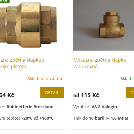
zná zpětná klapka s
Mosazná zpětná klapka
ckým pístem
vodorovná
Skladem do 4 dnů
Sklad
DETAIL
D
64 Kč
115 Kč
od
ce:
Rubinetterie Bresciane
Výrobce:
V&G Valogin
vní teplota
-20°C
až
+100°C
.
Tlak do
16 barů
(= 1,6 MPa)