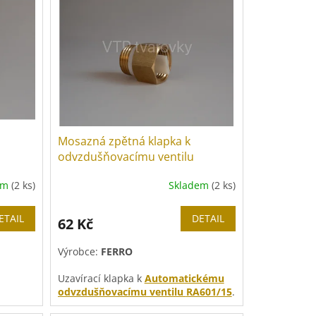
Mosazná zpětná klapka k
odvzdušňovacímu ventilu
em
(2 ks)
Skladem
(2 ks)
ETAIL
DETAIL
62 Kč
Výrobce:
FERRO
Uzavírací klapka k
Automatickému
odvzdušňovacímu ventilu
RA601/15
.