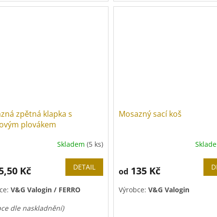
ný vnitřek.
Použití:
VODA
,
VZDUCH
zná zpětná klapka s
Mosazný sací koš
tovým plovákem
Skladem
(5 ks)
Sklad
DETAIL
D
5,50 Kč
135 Kč
od
ce:
V&G Valogin /
FERRO
Výrobce:
V&G Valogin
bce dle naskladnění)