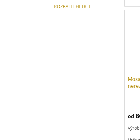
Určen
ROZBALIT FILTR
Tlak 
Plast
Mosa
nere
8
od
Výrob
Určen