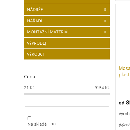
Mosaz
NÁDRŽE
NÁŘADÍ
MONTÁŽNÍ MATERIÁL
VÝPRODEJ
VÝROBCI
Mosa
plas
Cena
21
Kč
9154
Kč
8
od
Výrob
Na skladě
10
(výro