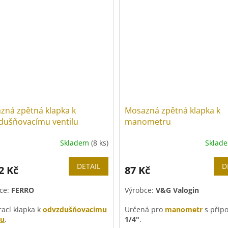
zná zpětná klapka k
Mosazná zpětná klapka k
dušňovacímu ventilu
manometru
Skladem
(8 ks)
Sklad
DETAIL
D
2 Kč
87 Kč
ce:
FERRO
Výrobce:
V&G Valogin
rací klapka k
odvzdušňovacímu
Určená pro
manometr
s přip
lu
.
1/4"
.