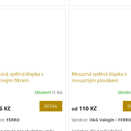
o pouze pro studenou vodu.
Max teplota vody do
70
°C
.
do
10 barů
(=1 MPa)
.
Tlak do
10 barů
(=1 MPa)
.
ový plovák
.
Celomosazný koš + mosazný
plovák
.
zná zpětná klapka s
Mosazná zpětná klapka s
zovým filtrem
mosazným plovákem
Skladem
(1 ks)
Sklad
DETAIL
D
6 Kč
110 Kč
od
ce:
FERRO
Výrobce:
V&G Valogin
/
FERR
o pouze pro studenou vodu.
(výrobce dle naskladnění)