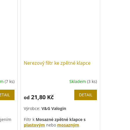
Plastový vnitřek.
Nerezový filtr ke zpětné klapce
em
(7 ks)
Skladem
(3 ks)
ETAIL
DETAIL
21,80 Kč
od
Výrobce:
V&G Valogin
ojením
Filtr k
Mosazné zpětné klapce s
plastovým
nebo
mosazným