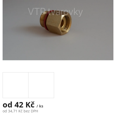
5
hvězdiček.
od
42 Kč
/ ks
od
34,71 Kč
bez DPH