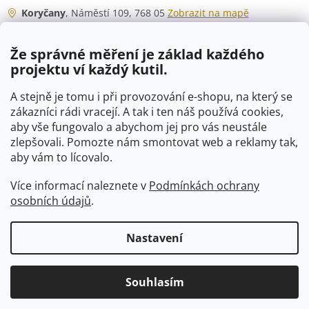
Koryčany
, Náměstí 109, 768 05
Zobrazit na mapě
Otevírací doba
Že správné měření je základ každého
Po - Čt
06:00 - 07:00
projektu ví každý kutil.
07:30 - 15:30
Pá
06:00 - 07:00
A stejně je tomu i při provozování e-shopu, na který se
07:30 - 15:00
zákazníci rádi vracejí. A tak i ten náš používá cookies,
aby vše fungovalo a abychom jej pro vás neustále
So
07:00 - 10:00
zlepšovali. Pomozte nám smontovat web a reklamy tak,
Ne
zavřeno
aby vám to lícovalo.
Více informací naleznete v
Podmínkách ochrany
osobních údajů
.
Vytvořil Shoptet
Nastavení
Copyright 2026
VTP-tvarovky.cz
. Všechna práva vyhrazena.
Souhlasím
Upravit nastavení cookies