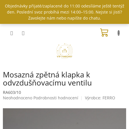
Přejít
Objednávky přijaté/zaplacené do 11:00 odesíláme ještě tentýž
na
den. Poslední svoz probíhá mezi 14:00–15:00. Nejste si jistí?
obsah
Zavolejte nám nebo napište do chatu.
NÁKUP
KOŠÍK
Mosazná zpětná klapka k
odvzdušňovacímu ventilu
RA603/10
Průměrné
Neohodnoceno
Podrobnosti hodnocení
Výrobce:
FERRO
hodnocení
produktu
je
0,0
z