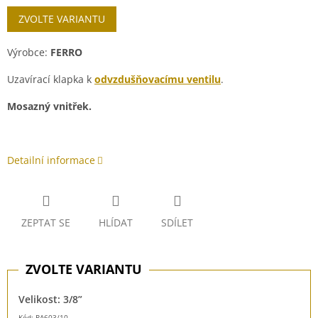
Měrná
ZVOLTE VARIANTU
cena:
Výrobce:
FERRO
Uzavírací klapka k
odvzdušňovacímu ventilu
.
Mosazný vnitřek.
Detailní informace
ZEPTAT SE
HLÍDAT
SDÍLET
Velikost: 3/8”
Kód: RA603/10