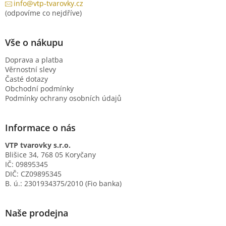
info@vtp-tvarovky.cz
(odpovíme co nejdříve)
Vše o nákupu
Doprava a platba
Věrnostní slevy
Časté dotazy
Obchodní podmínky
Podmínky ochrany osobních údajů
Informace o nás
VTP tvarovky s.r.o.
Blišice 34, 768 05 Koryčany
IČ: 09895345
DIČ: CZ09895345
B. ú.: 2301934375/2010 (Fio banka)
Naše prodejna