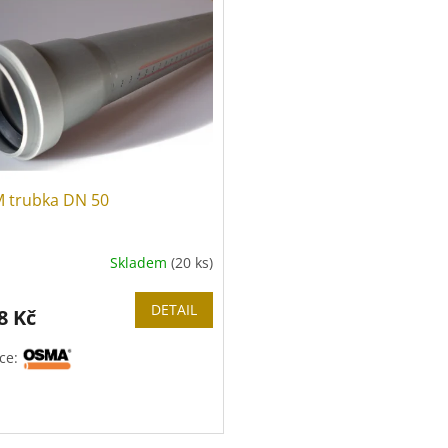
 trubka DN 50
Skladem
(20 ks)
DETAIL
8 Kč
ce: