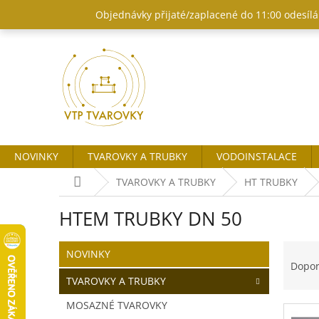
Přejít
Objednávky přijaté/zaplacené do 11:00 odesílám
na
obsah
NOVINKY
TVAROVKY A TRUBKY
VODOINSTALACE
Domů
TVAROVKY A TRUBKY
HT TRUBKY
HTEM TRUBKY DN 50
P
Ř
Přeskočit
NOVINKY
o
kategorie
a
Dopo
s
z
TVAROVKY A TRUBKY
t
e
MOSAZNÉ TVAROVKY
r
n