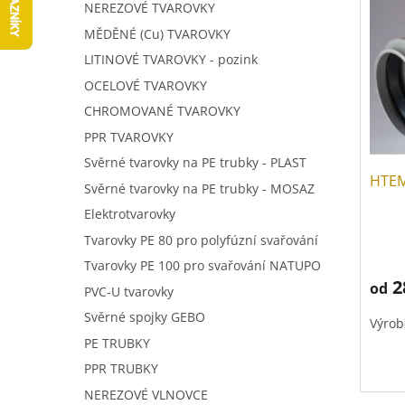
V
a
í
NEREZOVÉ TVAROVKY
ý
n
p
MĚDĚNÉ (Cu) TVAROVKY
p
n
r
LITINOVÉ TVAROVKY - pozink
i
í
o
s
p
OCELOVÉ TVAROVKY
d
p
a
u
CHROMOVANÉ TVAROVKY
r
n
k
PPR TVAROVKY
o
e
t
d
Svěrné tvarovky na PE trubky - PLAST
l
ů
HTEM
u
Svěrné tvarovky na PE trubky - MOSAZ
k
Elektrotvarovky
t
Tvarovky PE 80 pro polyfúzní svařování
ů
Tvarovky PE 100 pro svařování NATUPO
2
od
PVC-U tvarovky
Svěrné spojky GEBO
Výrob
PE TRUBKY
PPR TRUBKY
NEREZOVÉ VLNOVCE