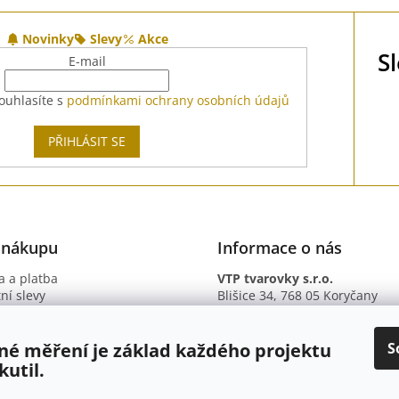
Novinky
Slevy
Akce
S
E-mail
ouhlasíte s
podmínkami ochrany osobních údajů
PŘIHLÁSIT SE
 nákupu
Informace o nás
 a platba
VTP tvarovky s.r.o.
ní slevy
Blišice 34, 768 05 Koryčany
otazy
IČ: 09895345
ní podmínky
DIČ: CZ09895345
ky ochrany osobních údajů
B. ú.: 2301934375/2010 (Fio ba
S
né měření je základ každého projektu
kutil.