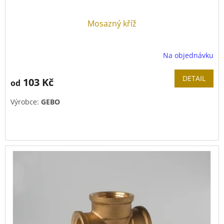
Mosazný kříž
Na objednávku
DETAIL
103 Kč
od
Výrobce:
GEBO