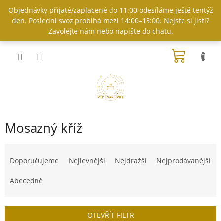
Přejít
Objednávky přijaté/zaplacené do 11:00 odesíláme ještě tentýž
na
den. Poslední svoz probíhá mezi 14:00–15:00. Nejste si jistí?
obsah
Zavolejte nám nebo napište do chatu.
NÁKUP
KOŠÍK
Mosazný kříž
Ř
a
Doporučujeme
Nejlevnější
Nejdražší
Nejprodávanější
z
e
Abecedně
n
í
p
OTEVŘÍT FILTR