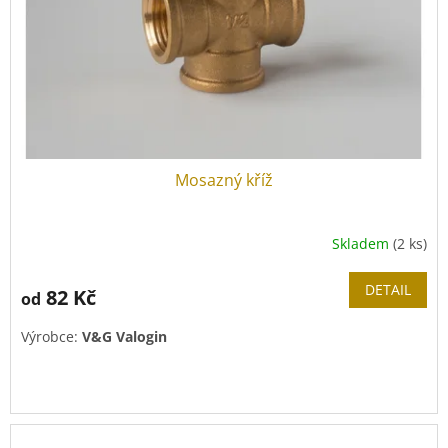
Mosazný kříž
Skladem
(2 ks)
DETAIL
82 Kč
od
Výrobce:
V&G Valogin