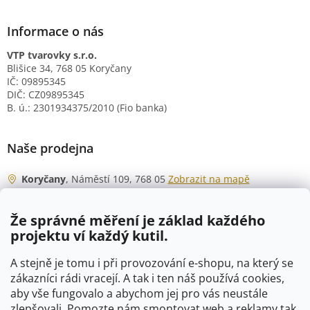
Informace o nás
VTP tvarovky s.r.o.
Blišice 34, 768 05 Koryčany
IČ: 09895345
DIČ: CZ09895345
B. ú.: 2301934375/2010 (Fio banka)
Naše prodejna
Koryčany
, Náměstí 109, 768 05
Zobrazit na mapě
Otevírací doba
Že správné měření je základ každého
Po - Čt
06:00 - 07:00
projektu ví každý kutil.
07:30 - 15:30
Pá
06:00 - 07:00
A stejně je tomu i při provozování e-shopu, na který se
07:30 - 15:00
zákazníci rádi vracejí. A tak i ten náš používá cookies,
aby vše fungovalo a abychom jej pro vás neustále
So
07:00 - 10:00
zlepšovali. Pomozte nám smontovat web a reklamy tak,