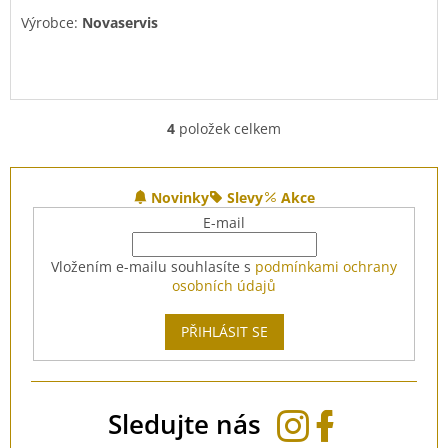
Výrobce:
Novaservis
4
položek celkem
O
v
l
Z
á
á
Novinky
Slevy
Akce
d
p
E-mail
a
a
c
t
Vložením e-mailu souhlasíte s
podmínkami ochrany
í
í
osobních údajů
p
r
v
PŘIHLÁSIT SE
k
y
v
ý
Sledujte nás
p
i