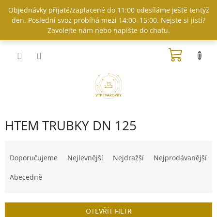
Přejít
Objednávky přijaté/zaplacené do 11:00 odesíláme ještě tentýž
na
den. Poslední svoz probíhá mezi 14:00–15:00. Nejste si jistí?
obsah
Zavolejte nám nebo napište do chatu.
NÁKUP
KOŠÍK
HTEM TRUBKY DN 125
Ř
a
Doporučujeme
Nejlevnější
Nejdražší
Nejprodávanější
z
e
Abecedně
n
í
p
OTEVŘÍT FILTR