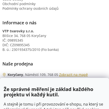
Obchodní podmínky
Podmínky ochrany osobních údajů
Informace o nás
VTP tvarovky s.r.o.
Blišice 34, 768 05 Koryčany
IČ: 09895345
DIČ: CZ09895345
B. ú.: 2301934375/2010 (Fio banka)
Naše prodejna
Koryčany
, Náměstí 109, 768 05
Zobrazit na mapě
Otevírací doba
Že správné měření je základ každého
Po - Čt
06:00 - 07:00
projektu ví každý kutil.
07:30 - 15:30
Pá
06:00 - 07:00
A stejně je tomu i při provozování e-shopu, na který se
07:30 - 15:00