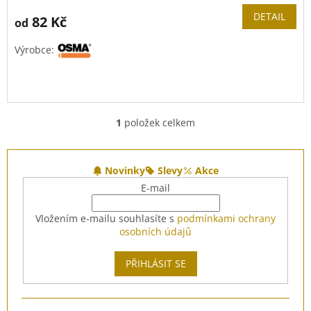
DETAIL
82 Kč
od
Výrobce:
1
položek celkem
O
v
l
Z
á
á
Novinky
Slevy
Akce
d
p
E-mail
a
a
c
t
Vložením e-mailu souhlasíte s
podmínkami ochrany
í
í
osobních údajů
p
r
v
PŘIHLÁSIT SE
k
y
v