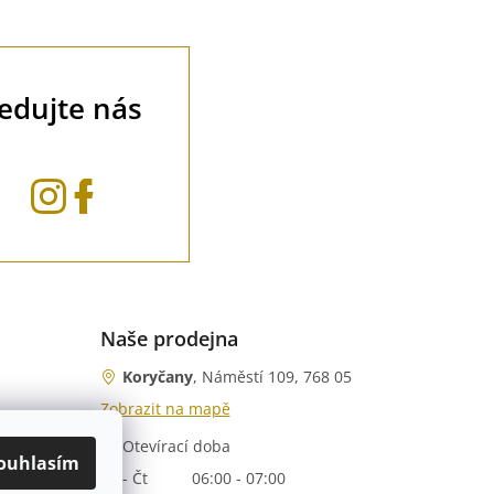
ledujte nás
Naše prodejna
Koryčany
, Náměstí 109, 768 05
Zobrazit na mapě
Otevírací doba
nka)
ouhlasím
Po - Čt
06:00 - 07:00