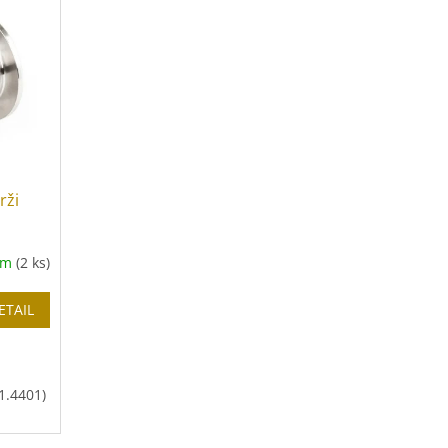
rži
em
(2 ks)
ETAIL
1.4401)