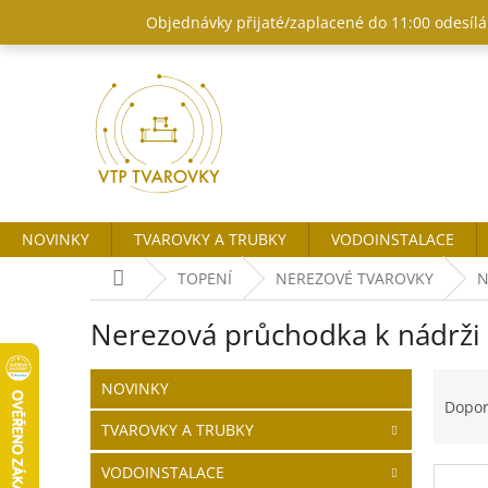
Přejít
Objednávky přijaté/zaplacené do 11:00 odesílám
na
obsah
NOVINKY
TVAROVKY A TRUBKY
VODOINSTALACE
Domů
TOPENÍ
NEREZOVÉ TVAROVKY
N
Nerezová průchodka k nádrži
P
Ř
Přeskočit
NOVINKY
o
kategorie
a
Dopo
s
z
TVAROVKY A TRUBKY
t
e
r
n
VODOINSTALACE