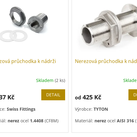
zová průchodka k nádrži
Nerezová průchodka k nád
Skladem
(2 ks)
Sklad
DETAIL
D
37 Kč
425 Kč
od
ce:
Swiss Fittings
Výrobce:
TYTON
iál:
nerez
ocel
1.4408
(CF8M)
Materiál:
nerez
ocel
AISI 316
(