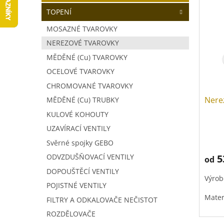
V
a
í
TOPENÍ
ý
n
p
p
n
r
MOSAZNÉ TVAROVKY
i
í
o
NEREZOVÉ TVAROVKY
s
p
d
p
MĚDĚNÉ (Cu) TVAROVKY
a
u
r
n
k
OCELOVÉ TVAROVKY
o
e
t
CHROMOVANÉ TVAROVKY
d
l
ů
Nere
MĚDĚNÉ (Cu) TRUBKY
u
k
KULOVÉ KOHOUTY
t
UZAVÍRACÍ VENTILY
ů
Svěrné spojky GEBO
5
ODVZDUŠŇOVACÍ VENTILY
od
DOPOUŠTĚCÍ VENTILY
Výrob
POJISTNÉ VENTILY
Mater
FILTRY A ODKALOVAČE NEČISTOT
ROZDĚLOVAČE