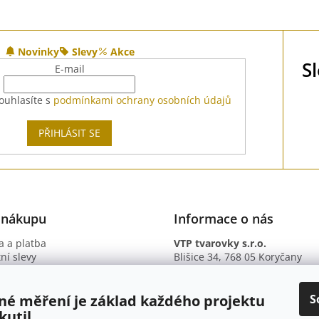
Novinky
Slevy
Akce
S
E-mail
ouhlasíte s
podmínkami ochrany osobních údajů
PŘIHLÁSIT SE
 nákupu
Informace o nás
 a platba
VTP tvarovky s.r.o.
ní slevy
Blišice 34, 768 05 Koryčany
otazy
IČ: 09895345
ní podmínky
DIČ: CZ09895345
ky ochrany osobních údajů
B. ú.: 2301934375/2010 (Fio ba
S
né měření je základ každého projektu
kutil.